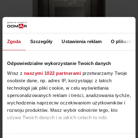
Zgoda
Szczegóły
Ustawienia reklam
O plikach c
GARDEROBA MIXER ALF
DAFRE
Odpowiedzialne wykorzystanie Twoich danych
ZAPYTAJ O CENĘ W SALONIE
Wraz z
naszymi 1022 partnerami
przetwarzamy Twoje
osobiste dane, np. adres IP, korzystając z takich
technologii jak pliki cookie, w celu wyświetlania
spersonalizowanych reklam i treści, analizowania tychże,
wychodzenia naprzeciw oczekiwaniom użytkowników i
rozwoju produktów. Masz wybór odnośnie tego, kto
używa Twoich danych i w jakich celach to robi.
Jeśli wyrazisz na to zgodę, chcielibyśmy również: