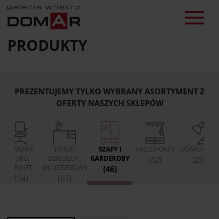
PRODUKTY
PREZENTUJEMY TYLKO WYBRANY ASORTYMENT Z
OFERTY NASZYCH SKLEPÓW
DOMOWE
POKÓJ
SZAFY I
PRZEDPOKÓJ
OŚWIETLENI
BIURO,
DZIECIĘCY I
GARDEROBY
(42)
(293)
GABINET
MŁODZIEŻOWY
(46)
(154)
(67)