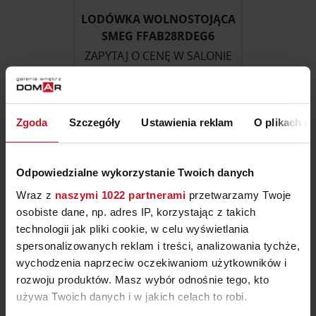
LODÓWKA WOLNOSTOJĄCA
SMEG FFAB28RDEG6
ZAPYTAJ O CENĘ W SALONIE
Zgoda
Szczegóły
Ustawienia reklam
O plikach c
Odpowiedzialne wykorzystanie Twoich danych
Wraz z
naszymi 1022 partnerami
przetwarzamy Twoje
osobiste dane, np. adres IP, korzystając z takich
technologii jak pliki cookie, w celu wyświetlania
spersonalizowanych reklam i treści, analizowania tychże,
wychodzenia naprzeciw oczekiwaniom użytkowników i
rozwoju produktów. Masz wybór odnośnie tego, kto
CZAJNIK GIULIETTA BUGATTI
używa Twoich danych i w jakich celach to robi.