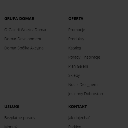
GRUPA DOMAR
OFERTA
O Galerii Wnętrz Domar
Promocje
Domar Development
Produkty
Domar Spółka Akcyjna
Katalog
Porady i inspiracje
Plan Galerii
Sklepy
Noc z Designem
Jesienny Dobrostan
USŁUGI
KONTAKT
Bezpłatne porady
Jak dojechać
Montaż
Parking