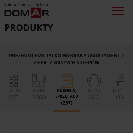
PRODUKTY
PREZENTUJEMY TYLKO WYBRANY ASORTYMENT Z
OFERTY NASZYCH SKLEPÓW
WSZYSTKIE
MEBLE
KUCHNIA,
SALON
JADALNIA
SPRZĘT AGD
(3027)
(1380)
(836)
(384)
(257)