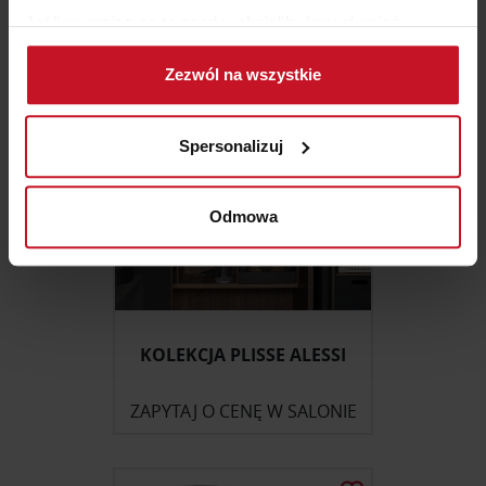
ZAPYTAJ O CENĘ W SALONIE
Jeśli wyrazisz na to zgodę, chcielibyśmy również:
Gromadzić dane dotyczące Twojej lokalizacji
Zezwól na wszystkie
geograficznej z dokładnością nawet do kilku metrów
Identyfikować Twoje urządzenie, aktywnie
analizując charakteryzującego je zbiory danych
Spersonalizuj
(fingerprinting, czyli wirtualny odcisk palca)
Dowiedz się więcej odnośnie tego, jak Twoje osobiste
dane są przetwarzane oraz ustaw własne preferencje w
Odmowa
sekcji szczegółów
. W Deklaracji plików cookie możesz
zmienić lub wycofać swoją zgodę w dowolnej chwili.
Wykorzystujemy pliki cookie do spersonalizowania treści
i reklam, aby oferować funkcje społecznościowe i
KOLEKCJA PLISSE ALESSI
analizować ruch w naszej witrynie. Informacje o tym, jak
korzystasz z naszej witryny, udostępniamy partnerom
ZAPYTAJ O CENĘ W SALONIE
społecznościowym, reklamowym i analitycznym.
Partnerzy mogą połączyć te informacje z innymi danymi
otrzymanymi od Ciebie lub uzyskanymi podczas