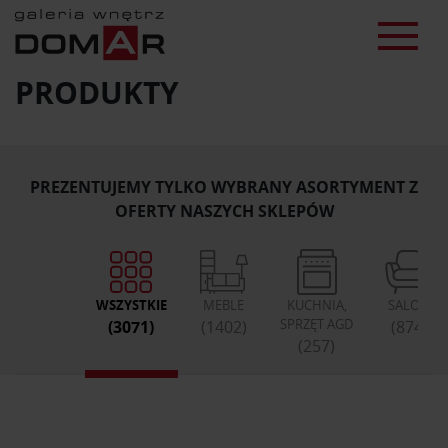
PRODUKTY
PREZENTUJEMY TYLKO WYBRANY ASORTYMENT Z
OFERTY NASZYCH SKLEPÓW
WSZYSTKIE
MEBLE
KUCHNIA,
SALON
SPRZĘT AGD
(3071)
(1402)
(874)
(257)