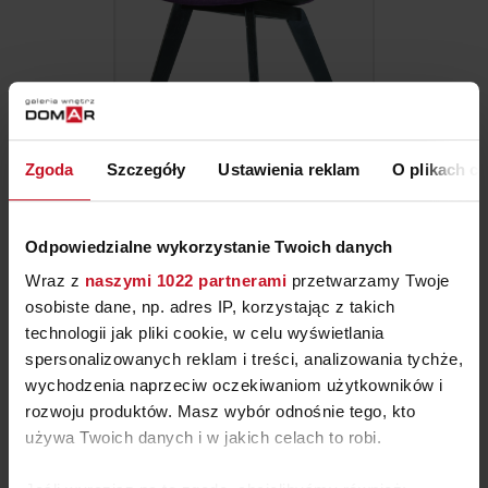
KRZESŁO ZOE
Zgoda
Szczegóły
Ustawienia reklam
O plikach c
ZAPYTAJ O CENĘ W SALONIE
Odpowiedzialne wykorzystanie Twoich danych
Wraz z
naszymi 1022 partnerami
przetwarzamy Twoje
osobiste dane, np. adres IP, korzystając z takich
technologii jak pliki cookie, w celu wyświetlania
spersonalizowanych reklam i treści, analizowania tychże,
wychodzenia naprzeciw oczekiwaniom użytkowników i
rozwoju produktów. Masz wybór odnośnie tego, kto
używa Twoich danych i w jakich celach to robi.