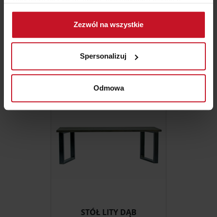
Jeśli wyrazisz na to zgodę, chcielibyśmy również:
Gromadzić dane dotyczące Twojej lokalizacji
Zezwól na wszystkie
geograficznej z dokładnością nawet do kilku metrów
SZAFKA KARAKORUM
Identyfikować Twoje urządzenie, aktywnie
analizując charakteryzującego je zbiory danych
ZAPYTAJ O CENĘ W SALONIE
Spersonalizuj
(fingerprinting, czyli wirtualny odcisk palca)
Dowiedz się więcej odnośnie tego, jak Twoje osobiste
dane są przetwarzane oraz ustaw własne preferencje w
Odmowa
sekcji szczegółów
. W Deklaracji plików cookie możesz
zmienić lub wycofać swoją zgodę w dowolnej chwili.
Wykorzystujemy pliki cookie do spersonalizowania treści
i reklam, aby oferować funkcje społecznościowe i
analizować ruch w naszej witrynie. Informacje o tym, jak
korzystasz z naszej witryny, udostępniamy partnerom
społecznościowym, reklamowym i analitycznym.
Partnerzy mogą połączyć te informacje z innymi danymi
otrzymanymi od Ciebie lub uzyskanymi podczas
STÓŁ LITY DĄB
korzystania z ich usług.