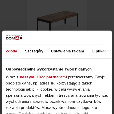
Zgoda
Szczegóły
Ustawienia reklam
O plikach c
STÓŁ FLOY
Odpowiedzialne wykorzystanie Twoich danych
ZAPYTAJ O CENĘ W SALONIE
Wraz z
naszymi 1022 partnerami
przetwarzamy Twoje
osobiste dane, np. adres IP, korzystając z takich
technologii jak pliki cookie, w celu wyświetlania
spersonalizowanych reklam i treści, analizowania tychże,
wychodzenia naprzeciw oczekiwaniom użytkowników i
rozwoju produktów. Masz wybór odnośnie tego, kto
używa Twoich danych i w jakich celach to robi.