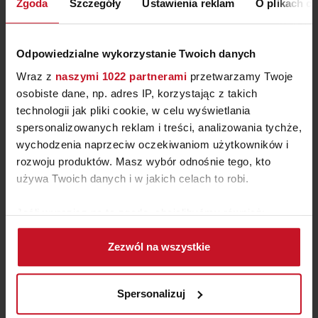
Zgoda
Szczegóły
Ustawienia reklam
O plikach c
Odpowiedzialne wykorzystanie Twoich danych
Wraz z
naszymi 1022 partnerami
przetwarzamy Twoje
osobiste dane, np. adres IP, korzystając z takich
technologii jak pliki cookie, w celu wyświetlania
spersonalizowanych reklam i treści, analizowania tychże,
wychodzenia naprzeciw oczekiwaniom użytkowników i
rozwoju produktów. Masz wybór odnośnie tego, kto
używa Twoich danych i w jakich celach to robi.
FOTEL ALESSIO
Jeśli wyrazisz na to zgodę, chcielibyśmy również:
Gromadzić dane dotyczące Twojej lokalizacji
ZAPYTAJ O CENĘ W SALONIE
Zezwól na wszystkie
geograficznej z dokładnością nawet do kilku metrów
Identyfikować Twoje urządzenie, aktywnie
analizując charakteryzującego je zbiory danych
Spersonalizuj
(fingerprinting, czyli wirtualny odcisk palca)