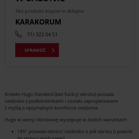
Ten produkt kupisz w sklepie:
KARAKORUM
71/ 322 04 51
SPRAWDŹ
Krzesło Hugo
Standard (bez funkcji obrotu) posiada
siedzisko z podłokietnikami i zostało zaprojektowane
z myślą o optymalnym komforcie siedzenia.
Hugo w wersji obrotowej
występuje w dwóch wariantach:
180°
pozwala obrócić siedzisko o pół obrotu (i powrót
do pozycji wyjściowej),