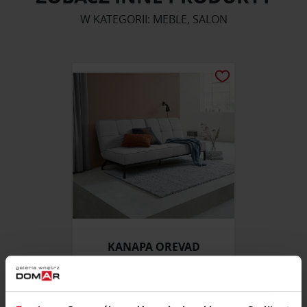
W KATEGORII: MEBLE, SALON
KANAPA OREVAD
ZAPYTAJ O CENĘ W SALONIE