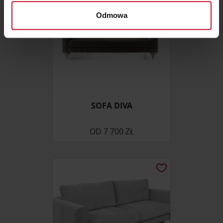
Dowiedz się więcej odnośnie tego, jak Twoje osobiste
dane są przetwarzane oraz ustaw własne preferencje w
Odmowa
sekcji szczegółów
. W Deklaracji plików cookie możesz
zmienić lub wycofać swoją zgodę w dowolnej chwili.
Wykorzystujemy pliki cookie do spersonalizowania treści
i reklam, aby oferować funkcje społecznościowe i
analizować ruch w naszej witrynie. Informacje o tym, jak
korzystasz z naszej witryny, udostępniamy partnerom
SOFA DIVA
społecznościowym, reklamowym i analitycznym.
Partnerzy mogą połączyć te informacje z innymi danymi
OD
7 700 ZŁ
otrzymanymi od Ciebie lub uzyskanymi podczas
korzystania z ich usług.