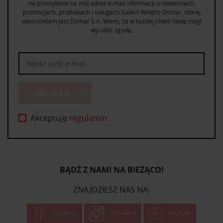
na przesyłanie na mój adres e-mail informacji o nowościach,
promocjach, produktach i usługach Galerii Wnętrz Domar, której
właścicielem jest Domar S.A. Wiem, że w każdej chwili będę mógł
wycofać zgodę.
ZAPISZ SIĘ
Akceptuję
regulamin
BĄDŹ Z NAMI NA BIEŻĄCO!
ZNAJDZIESZ NAS NA:
FACEBOOK
INSTAGRAM
YOUTUBE