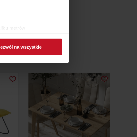
kilku metrów
ch (fingerprinting, czyli
ezwól na wszystkie
sne preferencje w
sekcji
j chwili.
ołecznościowe i analizować
artnerom społecznościowym,
anymi od Ciebie lub