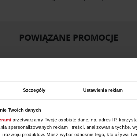
POWIĄZANE PROMOCJE
Szczegóły
Ustawienia reklam
BACK TO
nie Twoich danych
SCHOOL
erami
przetwarzamy Twoje osobiste dane, np. adres IP, korzystaj
W SALONIE VOX
lania spersonalizowanych reklam i treści, analizowania tychże,
 rozwoju produktów. Masz wybór odnośnie tego, kto używa Twoi