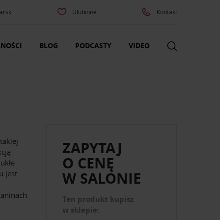
arski
Ulubione
Kontakt
NOŚCI
BLOG
PODCASTY
VIDEO
takiej
ZAPYTAJ
kcją
O CENĘ
ukłe
u jest
W SALONIE
kaninach
Ten produkt kupisz
w sklepie: