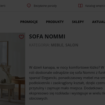
lerii
Bezpłatne porady
Katalog wnętrz
PROMOCJE
PRODUKTY
SKLEPY
AKTUAL
SOFA NOMMI
KATEGORIA:
MEBLE, SALON
W dzień kanapa, w nocy komfortowe łóżko? W 
roli doskonale odnajdzie się sofa Nommi z fun
spania! Elegancki, ponadczasowy mebel ma sm
podłokietniki i zaokrąglony kształt, dzięki czem
przytulny i zajmuje mało miejsca. Dodatkowo
ekspresowo się rozkłada i występuje w wielu t
obiciowych.