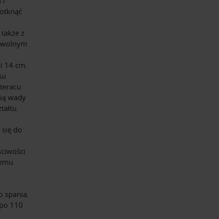
 i
dotknąć
 także z
dowolnym
i 14 cm.
su
teracu
wią wady
tałtu.
 się do
o
ściwości
zemu
o spania.
(po 110