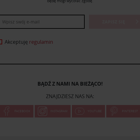
będę mógł wycofać zgodę.
ZAPISZ SIĘ
Akceptuję
regulamin
BĄDŹ Z NAMI NA BIEŻĄCO!
ZNAJDZIESZ NAS NA:
FACEBOOK
INSTAGRAM
YOUTUBE
PINTEREST