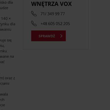
WNĘTRZA VOX
sko dla
łudze
o
71/ 349 99 77
a 140 ×
+48 605 052 205
zynku dla
suwaniu
SPRAWDŹ
uje się
tu,
ynku.
owane na
wać
z
m) oraz z
yciami
zwala
ych
cie