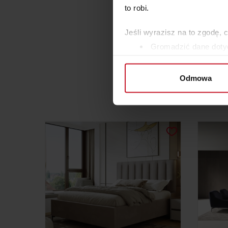
to robi.
Jeśli wyrazisz na to zgodę, 
Gromadzić dane dotyc
Identyfikować Twoje u
wirtualny odcisk palca)
Odmowa
Dowiedz się więcej odnośnie
szczegółów
. W Deklaracji 
Wykorzystujemy pliki cookie 
ruch w naszej witrynie. Inf
reklamowym i analitycznym. 
uzyskanymi podczas korzysta