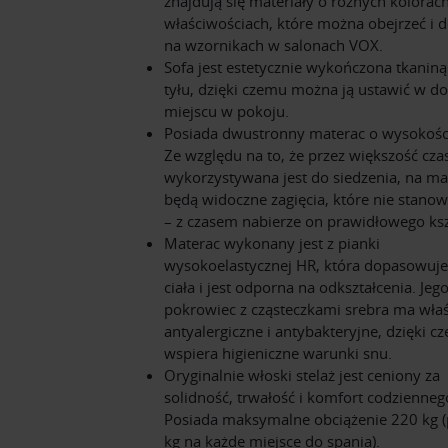
znajdują się materiały o różnych kolorach
właściwościach, które można obejrzeć i 
na wzornikach w salonach VOX.
Sofa jest estetycznie wykończona tkaniną
tyłu, dzięki czemu można ją ustawić w 
miejscu w pokoju.
Posiada dwustronny materac o wysokośc
Ze względu na to, że przez większość cza
wykorzystywana jest do siedzenia, na ma
będą widoczne zagięcia, które nie stano
– z czasem nabierze on prawidłowego ksz
Materac wykonany jest z pianki
wysokoelastycznej HR, która dopasowuje
ciała i jest odporna na odkształcenia. Jeg
pokrowiec z cząsteczkami srebra ma wła
antyalergiczne i antybakteryjne, dzięki c
wspiera higieniczne warunki snu.
Oryginalnie włoski stelaż jest ceniony za
solidność, trwałość i komfort codzienneg
Posiada maksymalne obciążenie 220 kg 
kg na każde miejsce do spania).