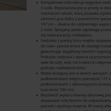
Kompaktowa sofa oferuje wygodne siedzi
3 osób. Wyposażona jest w prosty w obs
mechanizm włoski, który pozwala szybk
zamienić ją w łóżko o powierzchni spani
197 cm – idealne do codziennego wypoc
2 osób. Specjalny pasek zapobiega prze
się materaca przy rozkładaniu.
Siedzisko z pianką Visco miękko dopasow
do ciała i zawsze wraca do swojego kształ
gwarantując wyjątkowy komfort wypocz
Poduszki siedziska i oparcia są przymoc
stałe do sofy, więc nie trzeba ich zdejmo
podczas rozkładania łóżka.
Mebel dostępny jest w dwóch wersjach: 
podłokietnikami obłymi (szerokość 177 c
podłokietnikami z dekoracyjnymi przesz
(szerokość 184 cm).
Możliwość wyboru tkaniny obiciowej po
dopasować sofę Nommi do indywidualn
potrzeb i wystroju wnętrza. W naszej ofer