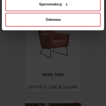
analizując charakteryzującego je zbiory danych
Spersonalizuj
(fingerprinting, czyli wirtualny odcisk palca)
Dowiedz się więcej odnośnie tego, jak Twoje osobiste
dane są przetwarzane oraz ustaw własne preferencje w
Odmowa
sekcji szczegółów
. W Deklaracji plików cookie możesz
zmienić lub wycofać swoją zgodę w dowolnej chwili.
Wykorzystujemy pliki cookie do spersonalizowania treści
i reklam, aby oferować funkcje społecznościowe i
analizować ruch w naszej witrynie. Informacje o tym, jak
korzystasz z naszej witryny, udostępniamy partnerom
społecznościowym, reklamowym i analitycznym.
Partnerzy mogą połączyć te informacje z innymi danymi
FOTEL TODI
otrzymanymi od Ciebie lub uzyskanymi podczas
korzystania z ich usług.
ZAPYTAJ O CENĘ W SALONIE