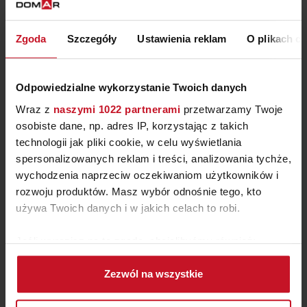
KRZESŁO HEDLEY
Zgoda
Szczegóły
Ustawienia reklam
O plikach c
ZAPYTAJ O CENĘ W SALONIE
Odpowiedzialne wykorzystanie Twoich danych
Wraz z
naszymi 1022 partnerami
przetwarzamy Twoje
osobiste dane, np. adres IP, korzystając z takich
technologii jak pliki cookie, w celu wyświetlania
spersonalizowanych reklam i treści, analizowania tychże,
wychodzenia naprzeciw oczekiwaniom użytkowników i
rozwoju produktów. Masz wybór odnośnie tego, kto
używa Twoich danych i w jakich celach to robi.
Jeśli wyrazisz na to zgodę, chcielibyśmy również:
Gromadzić dane dotyczące Twojej lokalizacji
KOLEKCJA SOFT LACK
Zezwól na wszystkie
geograficznej z dokładnością nawet do kilku metrów
Identyfikować Twoje urządzenie, aktywnie
ZAPYTAJ O CENĘ W SALONIE