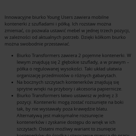
Innowacyjne biurko Young Users zawiera mobilne
kontenerki z szufladami i półką. Ich rozstaw można
zmieniać, co pozwala ustawić mebel w jednej trzech pozycji,
w zależności od aktualnych potrzeb. Dzięki kółkom biurko
można swobodnie przestawiać.
Biurko Transformers zawiera 2 pojemne kontenerki. W
lewym znajdują się 2 głębokie szuflady, a w prawym –
półka o regulowanej wysokości. Taki układ ułatwia
organizację przedmiotów o różnych gabarytach.
Na bocznych szczytach kontenerków znajdują się
sprytne wnęki na przybory i akcesoria papiernicze.
Biurko Transformers łatwo ustawisz w jednej z 3
pozycji. Kontenerki mogą zostać rozsunięte na boki
tak, by nie wystawały poza krawędzie blatu.
Alternatywą jest maksymalne rozsunięcie
kontenerków i zyskanie dostępu do wnęk w ich
szczytach. Ostatni możliwy wariant to zsunięcie
kontenerków do środka i stworzenie miejsca do pracy