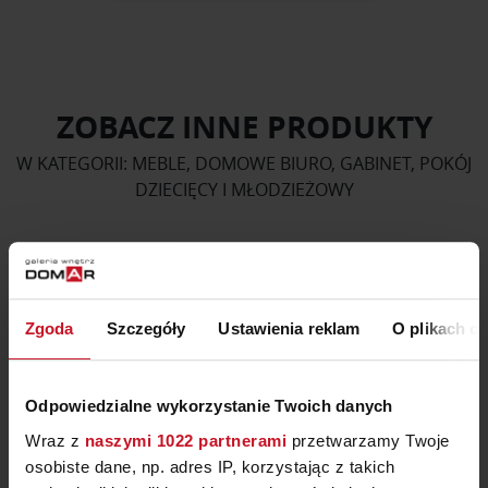
ZOBACZ INNE PRODUKTY
W KATEGORII: MEBLE, DOMOWE BIURO, GABINET, POKÓJ
DZIECIĘCY I MŁODZIEŻOWY
Zgoda
Szczegóły
Ustawienia reklam
O plikach c
Odpowiedzialne wykorzystanie Twoich danych
Wraz z
naszymi 1022 partnerami
przetwarzamy Twoje
osobiste dane, np. adres IP, korzystając z takich