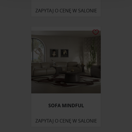
analizować ruch w naszej witrynie. Informacje o tym, jak
ZAPYTAJ O CENĘ W SALONIE
korzystasz z naszej witryny, udostępniamy partnerom
społecznościowym, reklamowym i analitycznym.
Partnerzy mogą połączyć te informacje z innymi danymi
otrzymanymi od Ciebie lub uzyskanymi podczas
korzystania z ich usług.
SOFA MINDFUL
ZAPYTAJ O CENĘ W SALONIE