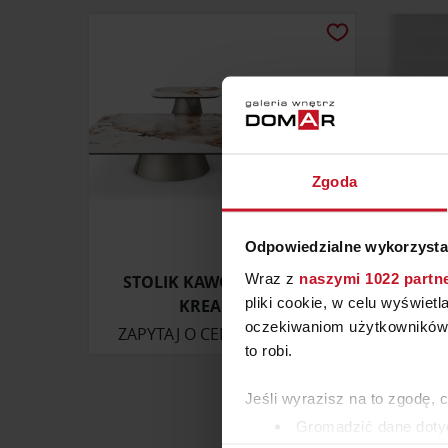
Zgoda
Odpowiedzialne wykorzysta
Wraz z
naszymi 1022 partn
STOLIK KAWOWY ALBERT
S
pliki cookie, w celu wyświet
KREAMIK S
oczekiwaniom użytkowników i
ZAPYTAJ O CENĘ W SALONIE
ZAP
to robi.
Jeśli wyrazisz na to zgodę, 
Gromadzić dane dotyc