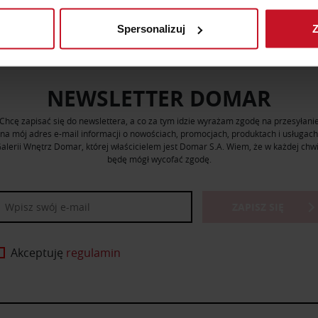
rządzenie, aktywnie analizując charakteryzującego je zbiory dany
Spersonalizuj
Z
 tego, jak Twoje osobiste dane są przetwarzane oraz ustaw wła
plików cookie możesz zmienić lub wycofać swoją zgodę w dowolne
do spersonalizowania treści i reklam, aby oferować funkcje sp
NEWSLETTER DOMAR
ormacje o tym, jak korzystasz z naszej witryny, udostępniamy p
Chcę zapisać się do newslettera, a co za tym idzie wyrażam zgodę na przesyłani
Partnerzy mogą połączyć te informacje z innymi danymi otrzym
na mój adres e-mail informacji o nowościach, promocjach, produktach i usługach
nia z ich usług.
alerii Wnętrz Domar, której właścicielem jest Domar S.A. Wiem, że w każdej chwi
będę mógł wycofać zgodę.
ZAPISZ SIĘ
Akceptuję
regulamin