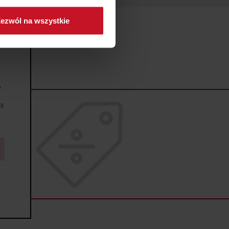
ch (fingerprinting, czyli
ezwól na wszystkie
sne preferencje w
sekcji
j chwili.
ołecznościowe i analizować
artnerom społecznościowym,
e
anymi od Ciebie lub
li