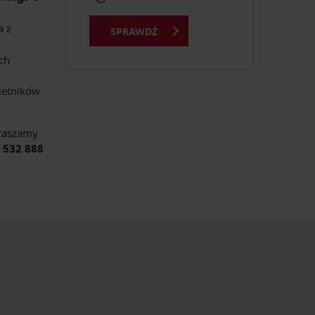
a z
SPRAWDŹ
ch
ietników
praszamy
/
532 888