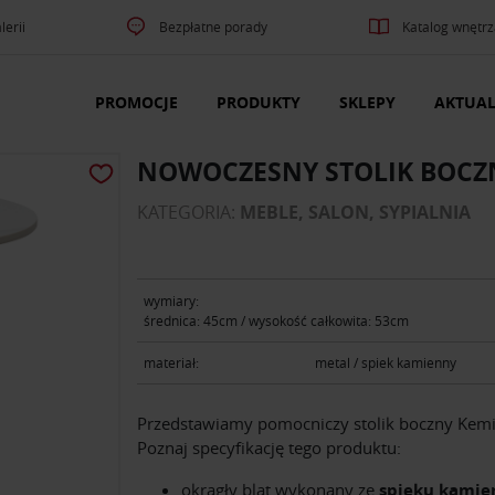
lerii
Bezpłatne porady
Katalog wnętrz
PROMOCJE
PRODUKTY
SKLEPY
AKTUAL
NOWOCZESNY STOLIK BOCZ
KATEGORIA:
MEBLE, SALON, SYPIALNIA
wymiary:
średnica: 45cm / wysokość całkowita: 53cm
materiał:
metal / spiek kamienny
Przedstawiamy pomocniczy stolik boczny Kemi
Poznaj specyfikację tego produktu:
okrągły blat wykonany ze
spieku kamie