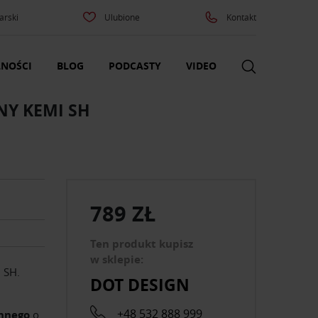
arski
Ulubione
Kontakt
NOŚCI
BLOG
PODCASTY
VIDEO
NY KEMI SH
789 ZŁ
Ten produkt kupisz
w sklepie:
 SH.
DOT DESIGN
+48 532 888 999
nnego
o