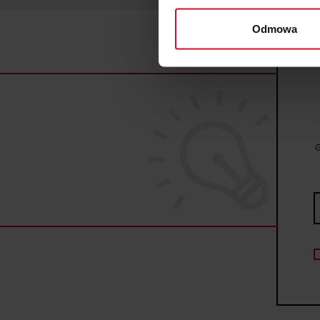
Identyfikować Twoje u
wirtualny odcisk palca)
Odmowa
Dowiedz się więcej odnośnie
szczegółów
. W Deklaracji 
Wykorzystujemy pliki cookie 
ruch w naszej witrynie. Inf
reklamowym i analitycznym. 
uzyskanymi podczas korzysta
G