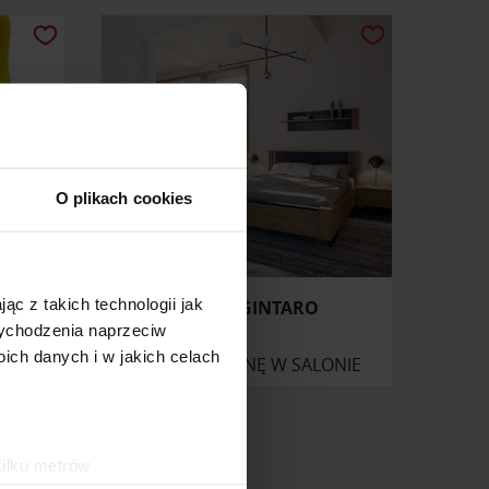
O plikach cookies
ąc z takich technologii jak
ŁÓŻKO GINTARO
 wychodzenia naprzeciw
ch danych i w jakich celach
ONIE
ZAPYTAJ O CENĘ W SALONIE
kilku metrów