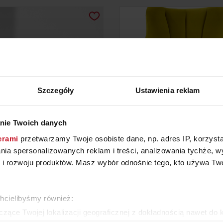
Szczegóły
Ustawienia reklam
nie Twoich danych
erami
przetwarzamy Twoje osobiste dane, np. adres IP, korzystaj
TOLIK KERLA BOTTOM
MODEL BRONX
lania spersonalizowanych reklam i treści, analizowania tychże,
 rozwoju produktów. Masz wybór odnośnie tego, kto używa Twoi
YTAJ O CENĘ W SALONIE
ZAPYTAJ O CENĘ W SAL
chcielibyśmy również:
ZOBACZ WSZYSTKIE PRODUKTY
zące Twojej lokalizacji geograficznej z dokładnością nawet do 