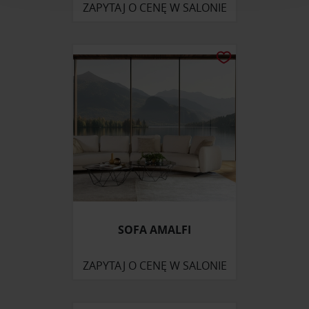
analizować ruch w naszej witrynie. Informacje o tym, jak
ZAPYTAJ O CENĘ W SALONIE
korzystasz z naszej witryny, udostępniamy partnerom
społecznościowym, reklamowym i analitycznym.
Partnerzy mogą połączyć te informacje z innymi danymi
otrzymanymi od Ciebie lub uzyskanymi podczas
korzystania z ich usług.
SOFA AMALFI
ZAPYTAJ O CENĘ W SALONIE