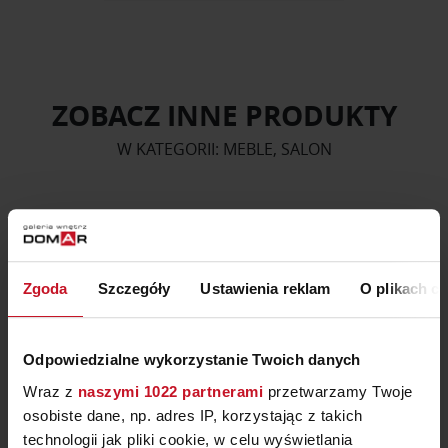
ZOBACZ INNE PRODUKTY
W KATEGORII: MEBLE, SALON
Zgoda
Szczegóły
Ustawienia reklam
O plikach c
Odpowiedzialne wykorzystanie Twoich danych
Wraz z
naszymi 1022 partnerami
przetwarzamy Twoje
osobiste dane, np. adres IP, korzystając z takich
technologii jak pliki cookie, w celu wyświetlania