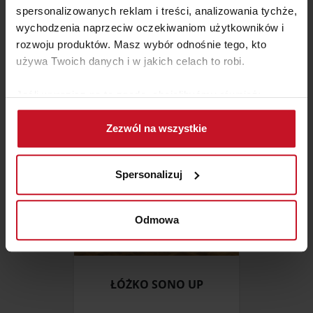
spersonalizowanych reklam i treści, analizowania tychże,
WITRYNA HOPTRUP
wychodzenia naprzeciw oczekiwaniom użytkowników i
rozwoju produktów. Masz wybór odnośnie tego, kto
ZAPYTAJ O CENĘ W SALONIE
używa Twoich danych i w jakich celach to robi.
Jeśli wyrazisz na to zgodę, chcielibyśmy również:
Gromadzić dane dotyczące Twojej lokalizacji
Zezwól na wszystkie
geograficznej z dokładnością nawet do kilku metrów
Identyfikować Twoje urządzenie, aktywnie
analizując charakteryzującego je zbiory danych
Spersonalizuj
(fingerprinting, czyli wirtualny odcisk palca)
Dowiedz się więcej odnośnie tego, jak Twoje osobiste
dane są przetwarzane oraz ustaw własne preferencje w
Odmowa
sekcji szczegółów
. W Deklaracji plików cookie możesz
zmienić lub wycofać swoją zgodę w dowolnej chwili.
ŁÓŻKO SONO UP
Wykorzystujemy pliki cookie do spersonalizowania treści
i reklam, aby oferować funkcje społecznościowe i