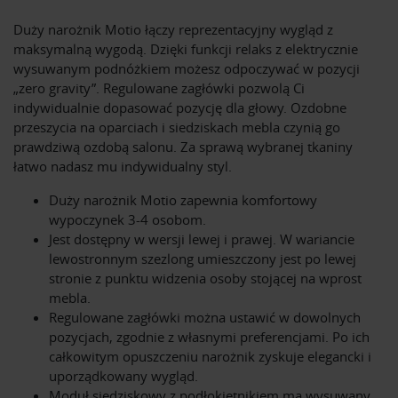
Duży narożnik Motio łączy reprezentacyjny wygląd z
maksymalną wygodą. Dzięki funkcji relaks z elektrycznie
wysuwanym podnóżkiem możesz odpoczywać w pozycji
„zero gravity”. Regulowane zagłówki pozwolą Ci
indywidualnie dopasować pozycję dla głowy. Ozdobne
przeszycia na oparciach i siedziskach mebla czynią go
prawdziwą ozdobą salonu. Za sprawą wybranej tkaniny
łatwo nadasz mu indywidualny styl.
Duży narożnik Motio zapewnia komfortowy
wypoczynek 3-4 osobom.
Jest dostępny w wersji lewej i prawej. W wariancie
lewostronnym szezlong umieszczony jest po lewej
stronie z punktu widzenia osoby stojącej na wprost
mebla.
Regulowane zagłówki można ustawić w dowolnych
pozycjach, zgodnie z własnymi preferencjami. Po ich
całkowitym opuszczeniu narożnik zyskuje elegancki i
uporządkowany wygląd.
Moduł siedziskowy z podłokietnikiem ma wysuwany