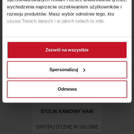
wychodzenia naprzeciw oczekiwaniom użytkowników i
rozwoju produktów. Masz wybór odnośnie tego, kto
ZAPYTAJ O CENĘ W SALONIE
używa Twoich danych i w jakich celach to robi.
Jeśli wyrazisz na to zgodę, chcielibyśmy również:
Gromadzić dane dotyczące Twojej lokalizacji
Zezwól na wszystkie
geograficznej z dokładnością nawet do kilku metrów
Identyfikować Twoje urządzenie, aktywnie
analizując charakteryzującego je zbiory danych
Spersonalizuj
(fingerprinting, czyli wirtualny odcisk palca)
Dowiedz się więcej odnośnie tego, jak Twoje osobiste
dane są przetwarzane oraz ustaw własne preferencje w
Odmowa
sekcji szczegółów
. W Deklaracji plików cookie możesz
zmienić lub wycofać swoją zgodę w dowolnej chwili.
STOLIK KAWOWY HAIK
Wykorzystujemy pliki cookie do spersonalizowania treści
i reklam, aby oferować funkcje społecznościowe i
ZAPYTAJ O CENĘ W SALONIE
analizować ruch w naszej witrynie. Informacje o tym, jak