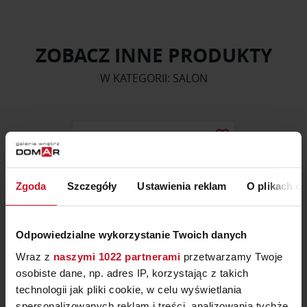
ZOBACZ INNE PRODUKTY
W KATEGORII: SALON
Zgoda
Szczegóły
Ustawienia reklam
O plikach c
Odpowiedzialne wykorzystanie Twoich danych
Wraz z
naszymi 1022 partnerami
przetwarzamy Twoje
osobiste dane, np. adres IP, korzystając z takich
technologii jak pliki cookie, w celu wyświetlania
KOMODA – KOLEKCJA 2022
spersonalizowanych reklam i treści, analizowania tychże,