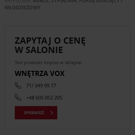
KATEGORIA:
MEBLE, SYPIALNIA, POKÓJ DZIECIĘCY I
MŁODZIEŻOWY
ZAPYTAJ O CENĘ
W SALONIE
Ten produkt kupisz w sklepie:
WNĘTRZA VOX
71/ 349 99 77
+48 605 052 205
SPRAWDŹ