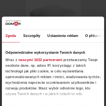
Zgoda
Szczegóły
Ustawienia reklam
O plikach c
PODUSZKA TEMPUR®
Odpowiedzialne wykorzystanie Twoich danych
OMBRACIO
793 ZŁ
Wraz z
naszymi 1022 partnerami
przetwarzamy Twoje
osobiste dane, np. adres IP, korzystając z takich
technologii jak pliki cookie, w celu wyświetlania
spersonalizowanych reklam i treści, analizowania tychże,
wychodzenia naprzeciw oczekiwaniom użytkowników i
rozwoju produktów. Masz wybór odnośnie tego, kto
używa Twoich danych i w jakich celach to robi.
Jeśli wyrazisz na to zgodę, chcielibyśmy również: