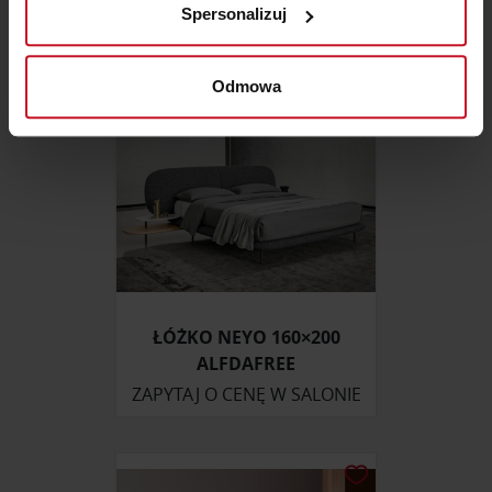
Spersonalizuj
(fingerprinting, czyli wirtualny odcisk palca)
Dowiedz się więcej odnośnie tego, jak Twoje osobiste
dane są przetwarzane oraz ustaw własne preferencje w
Odmowa
sekcji szczegółów
. W Deklaracji plików cookie możesz
zmienić lub wycofać swoją zgodę w dowolnej chwili.
Wykorzystujemy pliki cookie do spersonalizowania treści
i reklam, aby oferować funkcje społecznościowe i
analizować ruch w naszej witrynie. Informacje o tym, jak
korzystasz z naszej witryny, udostępniamy partnerom
społecznościowym, reklamowym i analitycznym.
Partnerzy mogą połączyć te informacje z innymi danymi
ŁÓŻKO NEYO 160×200
otrzymanymi od Ciebie lub uzyskanymi podczas
ALFDAFREE
korzystania z ich usług.
ZAPYTAJ O CENĘ W SALONIE