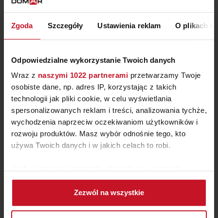
STÓŁ NODO NATUZZI
Zgoda
Szczegóły
Ustawienia reklam
O plikach c
ZAPYTAJ O CENĘ W SALONIE
Odpowiedzialne wykorzystanie Twoich danych
Wraz z
naszymi 1022 partnerami
przetwarzamy Twoje
osobiste dane, np. adres IP, korzystając z takich
technologii jak pliki cookie, w celu wyświetlania
spersonalizowanych reklam i treści, analizowania tychże,
wychodzenia naprzeciw oczekiwaniom użytkowników i
rozwoju produktów. Masz wybór odnośnie tego, kto
używa Twoich danych i w jakich celach to robi.
Jeśli wyrazisz na to zgodę, chcielibyśmy również:
Gromadzić dane dotyczące Twojej lokalizacji
STÓŁ YODA
Zezwól na wszystkie
geograficznej z dokładnością nawet do kilku metrów
Identyfikować Twoje urządzenie, aktywnie
ZAPYTAJ O CENĘ W SALONIE
analizując charakteryzującego je zbiory danych