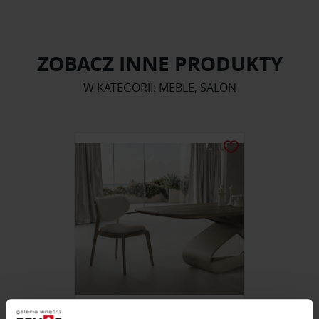
ZOBACZ INNE PRODUKTY
W KATEGORII: MEBLE, SALON