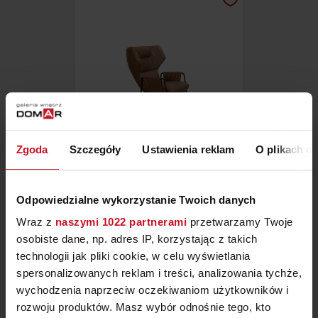
Zgoda
Szczegóły
Ustawienia reklam
O plikach c
FOTEL STACCATO
Odpowiedzialne wykorzystanie Twoich danych
ZAPYTAJ O CENĘ W SALONIE
Wraz z
naszymi 1022 partnerami
przetwarzamy Twoje
osobiste dane, np. adres IP, korzystając z takich
technologii jak pliki cookie, w celu wyświetlania
spersonalizowanych reklam i treści, analizowania tychże,
wychodzenia naprzeciw oczekiwaniom użytkowników i
rozwoju produktów. Masz wybór odnośnie tego, kto