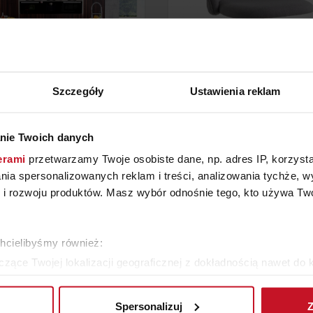
Szczegóły
Ustawienia reklam
E KUCHENNE ECLIPS _06
KRZESŁO BIUROWE KOK
nie Twoich danych
erami
przetwarzamy Twoje osobiste dane, np. adres IP, korzystaj
YTAJ O CENĘ W SALONIE
ZAPYTAJ O CENĘ W SAL
lania spersonalizowanych reklam i treści, analizowania tychże,
 rozwoju produktów. Masz wybór odnośnie tego, kto używa Twoi
ZOBACZ WSZYSTKIE PRODUKTY
chcielibyśmy również:
zące Twojej lokalizacji geograficznej z dokładnością nawet do 
rządzenie, aktywnie analizując charakteryzującego je zbiory dany
Spersonalizuj
Z