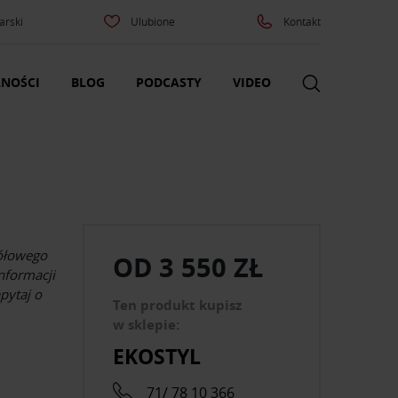
arski
Ulubione
Kontakt
NOŚCI
BLOG
PODCASTY
VIDEO
ółowego
OD
3 550 ZŁ
informacji
pytaj o
Ten produkt kupisz
w sklepie:
EKOSTYL
71/ 78 10 366