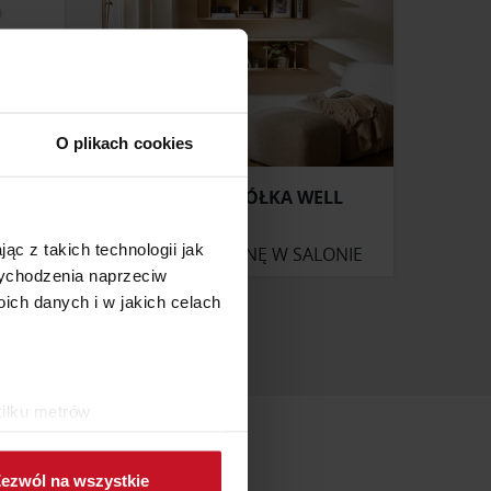
O plikach cookies
KEDAL
WISZĄCA PÓŁKA WELL
ąc z takich technologii jak
ONIE
ZAPYTAJ O CENĘ W SALONIE
 wychodzenia naprzeciw
ch danych i w jakich celach
kilku metrów
ch (fingerprinting, czyli
ezwól na wszystkie