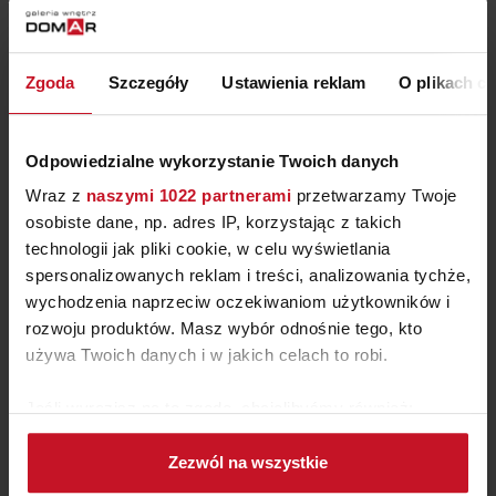
KRZESŁA RHONDA
Zgoda
Szczegóły
Ustawienia reklam
O plikach c
OD
5 085 ZŁ
Odpowiedzialne wykorzystanie Twoich danych
Wraz z
naszymi 1022 partnerami
przetwarzamy Twoje
osobiste dane, np. adres IP, korzystając z takich
technologii jak pliki cookie, w celu wyświetlania
spersonalizowanych reklam i treści, analizowania tychże,
wychodzenia naprzeciw oczekiwaniom użytkowników i
rozwoju produktów. Masz wybór odnośnie tego, kto
używa Twoich danych i w jakich celach to robi.
Jeśli wyrazisz na to zgodę, chcielibyśmy również:
Gromadzić dane dotyczące Twojej lokalizacji
Zezwól na wszystkie
geograficznej z dokładnością nawet do kilku metrów
FOTEL BOLZANO
Identyfikować Twoje urządzenie, aktywnie