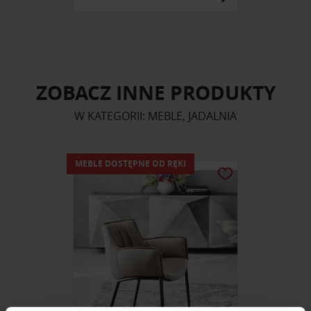
ZOBACZ INNE PRODUKTY
W KATEGORII: MEBLE, JADALNIA
MEBLE DOSTĘPNE OD RĘKI