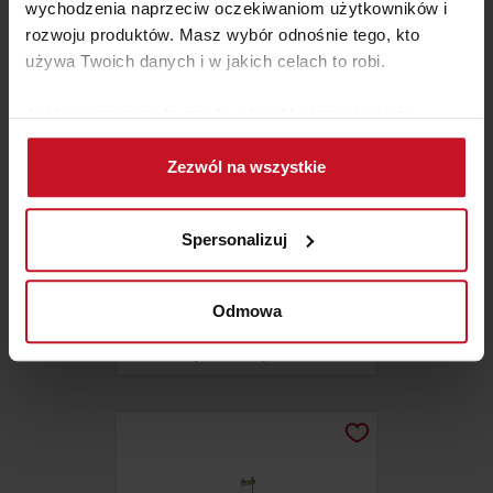
wychodzenia naprzeciw oczekiwaniom użytkowników i
rozwoju produktów. Masz wybór odnośnie tego, kto
używa Twoich danych i w jakich celach to robi.
Jeśli wyrazisz na to zgodę, chcielibyśmy również:
Gromadzić dane dotyczące Twojej lokalizacji
Zezwól na wszystkie
geograficznej z dokładnością nawet do kilku metrów
Identyfikować Twoje urządzenie, aktywnie
analizując charakteryzującego je zbiory danych
Spersonalizuj
(fingerprinting, czyli wirtualny odcisk palca)
Dowiedz się więcej odnośnie tego, jak Twoje osobiste
LEGOWISKO DLA ZWIERZAKA
dane są przetwarzane oraz ustaw własne preferencje w
Odmowa
sekcji szczegółów
. W Deklaracji plików cookie możesz
ZAPYTAJ O CENĘ W SALONIE
zmienić lub wycofać swoją zgodę w dowolnej chwili.
Wykorzystujemy pliki cookie do spersonalizowania treści
i reklam, aby oferować funkcje społecznościowe i
analizować ruch w naszej witrynie. Informacje o tym, jak
korzystasz z naszej witryny, udostępniamy partnerom