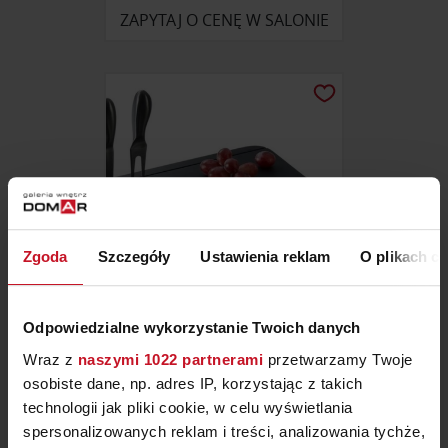
ZAPYTAJ O CENĘ W SALONIE
Zgoda
Szczegóły
Ustawienia reklam
O plikach c
Odpowiedzialne wykorzystanie Twoich danych
DESKA DO SERÓW FROMAGE
Wraz z
naszymi 1022 partnerami
przetwarzamy Twoje
osobiste dane, np. adres IP, korzystając z takich
ZAPYTAJ O CENĘ W SALONIE
technologii jak pliki cookie, w celu wyświetlania
spersonalizowanych reklam i treści, analizowania tychże,