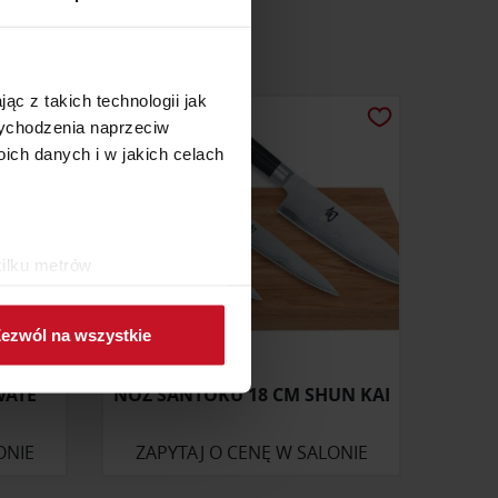
ąc z takich technologii jak
 wychodzenia naprzeciw
ch danych i w jakich celach
kilku metrów
ch (fingerprinting, czyli
ezwól na wszystkie
sne preferencje w
sekcji
j chwili.
VATE
NÓŻ SANTOKU 18 CM SHUN KAI
ołecznościowe i analizować
ONIE
ZAPYTAJ O CENĘ W SALONIE
artnerom społecznościowym,
anymi od Ciebie lub