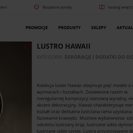
lerii
Bezpłatne porady
Katalog wnętrz
PROMOCJE
PRODUKTY
SKLEPY
AKTUAL
LUSTRO HAWAII
KATEGORIA:
DEKORACJE I DODATKI DO 
Kolekcja luster Hawaii obejmuje pięć modeli o
wymiarach i kształtach. Zestawione razem w
nieregularnej kompozycji stanowią wyraźny, el
akcent dekoracyjny. Hawaii charakteryzuje nie
kształt oraz delikatna lustrzana rama uzyskana
fazowanie krawędzi. Możliwe wybarwienia: szk
odcieniu lustrzany brąz, lustrzane szkło dymio
lustrzane szkło czyste. Lustra przystosowane d