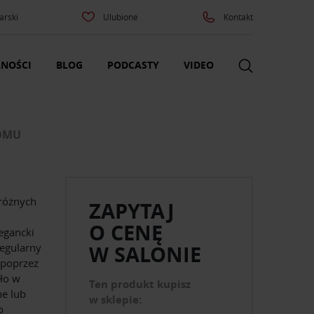
arski
Ulubione
Kontakt
NOŚCI
BLOG
PODCASTY
VIDEO
DOMU
 różnych
ZAPYTAJ
O CENĘ
egancki
regularny
W SALONIE
 poprzez
ło w
Ten produkt kupisz
ne lub
w sklepie:
o