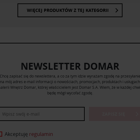
nia z ich usług.
WIĘCEJ PRODUKTÓW Z TEJ KATEGORII
NEWSLETTER DOMAR
Chcę zapisać się do newslettera, a co za tym idzie wyrażam zgodę na przesyłani
na mój adres e-mail informacji o nowościach, promocjach, produktach i usługach
alerii Wnętrz Domar, której właścicielem jest Domar S.A. Wiem, że w każdej chwi
będę mógł wycofać zgodę.
ZAPISZ SIĘ
Akceptuję
regulamin