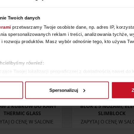
W KATEGORII: DEKORACJE I DODATKI DO DOMU
nie Twoich danych
erami
przetwarzamy Twoje osobiste dane, np. adres IP, korzystaj
lania spersonalizowanych reklam i treści, analizowania tychże,
 rozwoju produktów. Masz wybór odnośnie tego, kto używa Twoi
chcielibyśmy również:
zące Twojej lokalizacji geograficznej z dokładnością nawet do 
rządzenie, aktywnie analizując charakteryzującego je zbiory dany
Spersonalizuj
Z
 tego, jak Twoje osobiste dane są przetwarzane oraz ustaw wła
plików cookie możesz zmienić lub wycofać swoją zgodę w dowolne
AW 2 KUBKÓW DO KAWY
BLOK Z 5 NOŻAMI, ELE
THERMIC GLASS
SLIMBLOCK
do spersonalizowania treści i reklam, aby oferować funkcje sp
YTAJ O CENĘ W SALONIE
ZAPYTAJ O CENĘ W SAL
ormacje o tym, jak korzystasz z naszej witryny, udostępniamy p
Partnerzy mogą połączyć te informacje z innymi danymi otrzym