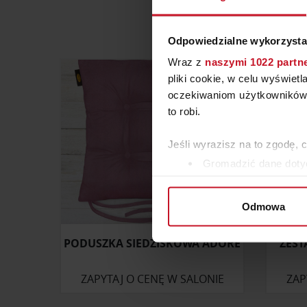
Odpowiedzialne wykorzysta
Wraz z
naszymi 1022 partn
pliki cookie, w celu wyświet
oczekiwaniom użytkowników i
to robi.
Jeśli wyrazisz na to zgodę, 
Gromadzić dane dotyc
Identyfikować Twoje u
wirtualny odcisk palca)
Odmowa
Dowiedz się więcej odnośnie
szczegółów
. W Deklaracji 
PODUSZKA SIEDZISKOWA ADORE
ZEST
Wykorzystujemy pliki cookie 
ZAPYTAJ O CENĘ W SALONIE
ZAP
ruch w naszej witrynie. Inf
reklamowym i analitycznym. 