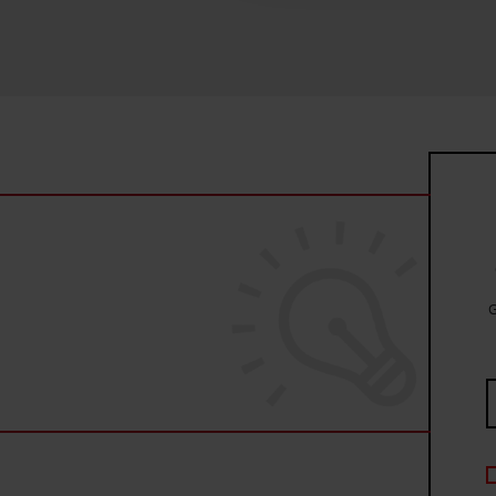
uzyskanymi podczas korzysta
G