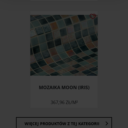
i reklam, aby oferować funkcje społecznościowe i
analizować ruch w naszej witrynie. Informacje o tym, jak
korzystasz z naszej witryny, udostępniamy partnerom
społecznościowym, reklamowym i analitycznym.
Partnerzy mogą połączyć te informacje z innymi danymi
otrzymanymi od Ciebie lub uzyskanymi podczas
korzystania z ich usług.
MOZAIKA MOON (IRIS)
367,96 ZŁ/M²
WIĘCEJ PRODUKTÓW Z TEJ KATEGORII