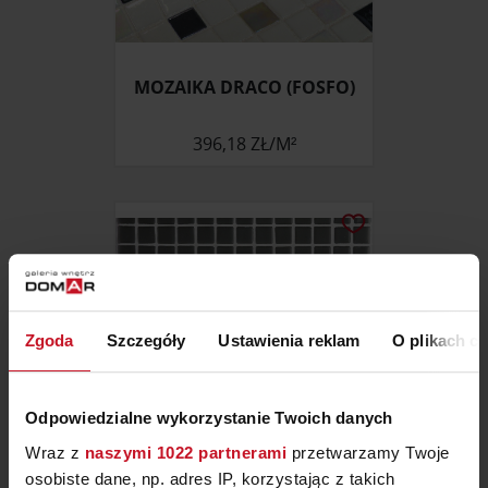
MOZAIKA DRACO (FOSFO)
396,18 ZŁ/M²
Zgoda
Szczegóły
Ustawienia reklam
O plikach c
Odpowiedzialne wykorzystanie Twoich danych
Wraz z
naszymi 1022 partnerami
przetwarzamy Twoje
osobiste dane, np. adres IP, korzystając z takich