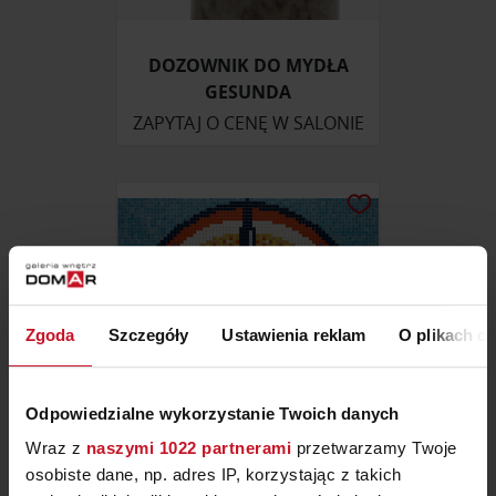
DOZOWNIK DO MYDŁA
GESUNDA
ZAPYTAJ O CENĘ W SALONIE
Zgoda
Szczegóły
Ustawienia reklam
O plikach c
Odpowiedzialne wykorzystanie Twoich danych
Wraz z
naszymi 1022 partnerami
przetwarzamy Twoje
osobiste dane, np. adres IP, korzystając z takich
MOZAIKA PIXEL MOSAIC (D-