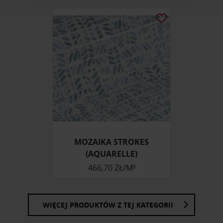
analizować ruch w naszej witrynie. Informacje o tym, jak
korzystasz z naszej witryny, udostępniamy partnerom
społecznościowym, reklamowym i analitycznym.
Partnerzy mogą połączyć te informacje z innymi danymi
otrzymanymi od Ciebie lub uzyskanymi podczas
korzystania z ich usług.
MOZAIKA STROKES
(AQUARELLE)
466,70 ZŁ/M²
WIĘCEJ PRODUKTÓW Z TEJ KATEGORII