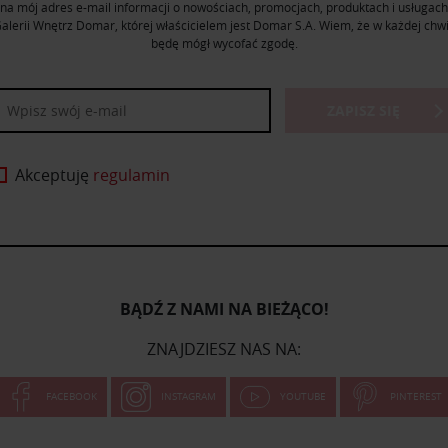
na mój adres e-mail informacji o nowościach, promocjach, produktach i usługach
alerii Wnętrz Domar, której właścicielem jest Domar S.A. Wiem, że w każdej chwi
będę mógł wycofać zgodę.
ZAPISZ SIĘ
Akceptuję
regulamin
BĄDŹ Z NAMI NA BIEŻĄCO!
ZNAJDZIESZ NAS NA:
FACEBOOK
INSTAGRAM
YOUTUBE
PINTEREST