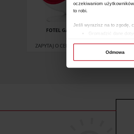
oczekiwaniom użytkowników i
to robi.
Jeśli wyrazisz na to zgodę, 
FOTEL GALLIPOLI
NOWO
Gromadzić dane dotyc
Identyfikować Twoje u
ZAPYTAJ O CENĘ W SALONIE
wirtualny odcisk palca)
Odmowa
Dowiedz się więcej odnośnie
szczegółów
. W Deklaracji 
Wykorzystujemy pliki cookie 
ruch w naszej witrynie. Inf
reklamowym i analitycznym. 
uzyskanymi podczas korzysta