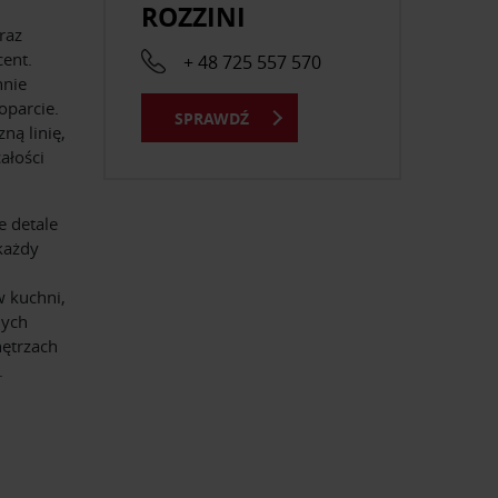
ROZZINI
raz
cent.
+ 48 725 557 570
nnie
oparcie.
SPRAWDŹ
ną linię,
ałości
e detale
każdy
w kuchni,
nych
nętrzach
.