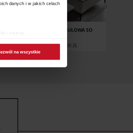
ch danych i w jakich celach
OCZNY
SOFA MODUŁOWA SO
kilku metrów
ch (fingerprinting, czyli
19 300 ZŁ
ezwól na wszystkie
sne preferencje w
sekcji
j chwili.
ołecznościowe i analizować
artnerom społecznościowym,
anymi od Ciebie lub
e