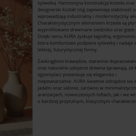
sylwetką. Harmonijna konstrukcja krzesła oraz
designerski kształt nóg zapewniają stabilność o
wprowadzają industrialny i modernistyczny ak
Charakterystycznym elementem krzesła są pły
wyprofilowane drewniane siedzisko oraz gięte 
Dzięki temu AURA zyskuje łagodną, ergonomicz
która komfortowo podpiera sylwetkę i nadaje c
lekkiej, futurystycznej formy.
Zaokrąglone krawędzie, starannie dopracowan
oraz naturalne usłojenie drewna sprawiają, że 
egzemplarz prezentuje się elegancko i
niepowtarzalnie. AURA świetnie odnajdzie się 
jadalni oraz salonie, zarówno w minimalistycz
aranżacjach, nowoczesnych loftach, jak i we w
o bardziej przytulnym, klasycznym charakterze