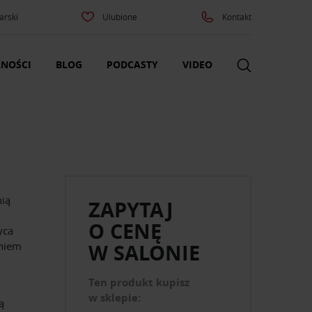
arski
Ulubione
Kontakt
NOŚCI
BLOG
PODCASTY
VIDEO
nią
ZAPYTAJ
O CENĘ
yca
eniem
W SALONIE
Ten produkt kupisz
w sklepie:
ą