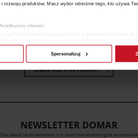
 rozwoju produktów. Masz wybór odnośnie tego, kto używa Twoi
chcielibyśmy również:
CZESNY STOLIK BOCZNY
NOWOCZESNY STOLIK B
zące Twojej lokalizacji geograficznej z dokładnością nawet do 
ALTA SH
NARVIK SH
rządzenie, aktywnie analizując charakteryzującego je zbiory dany
779 ZŁ
919 ZŁ
Spersonalizuj
Z
 tego, jak Twoje osobiste dane są przetwarzane oraz ustaw wła
plików cookie możesz zmienić lub wycofać swoją zgodę w dowolne
ZOBACZ WSZYSTKIE PRODUKTY
do spersonalizowania treści i reklam, aby oferować funkcje sp
ormacje o tym, jak korzystasz z naszej witryny, udostępniamy p
Partnerzy mogą połączyć te informacje z innymi danymi otrzym
nia z ich usług.
NEWSLETTER DOMAR
Chcę zapisać się do newslettera, a co za tym idzie wyrażam zgodę na przesyłani