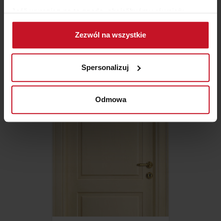
Jeśli wyrazisz na to zgodę, chcielibyśmy również:
Gromadzić dane dotyczące Twojej lokalizacji
Zezwól na wszystkie
geograficznej z dokładnością nawet do kilku metrów
Identyfikować Twoje urządzenie, aktywnie
DRZWI METALSPHERE BUCKLE
analizując charakteryzującego je zbiory danych
Spersonalizuj
(fingerprinting, czyli wirtualny odcisk palca)
ZAPYTAJ O CENĘ W SALONIE
Dowiedz się więcej odnośnie tego, jak Twoje osobiste
dane są przetwarzane oraz ustaw własne preferencje w
Odmowa
sekcji szczegółów
. W Deklaracji plików cookie możesz
zmienić lub wycofać swoją zgodę w dowolnej chwili.
Wykorzystujemy pliki cookie do spersonalizowania treści
i reklam, aby oferować funkcje społecznościowe i
analizować ruch w naszej witrynie. Informacje o tym, jak
korzystasz z naszej witryny, udostępniamy partnerom
społecznościowym, reklamowym i analitycznym.
Partnerzy mogą połączyć te informacje z innymi danymi
otrzymanymi od Ciebie lub uzyskanymi podczas