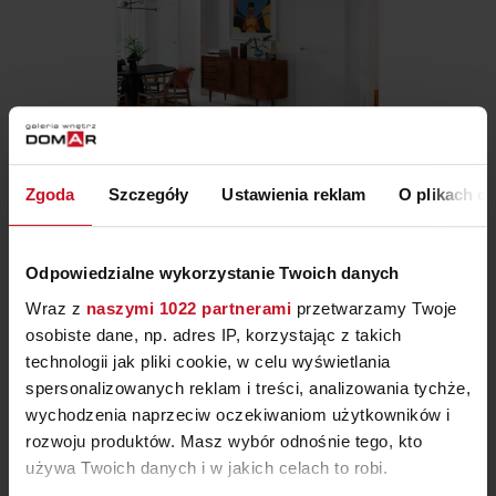
Zgoda
Szczegóły
Ustawienia reklam
O plikach c
DRZWI PORTA VECTOR
PREMIUM T
ZAPYTAJ O CENĘ W SALONIE
Odpowiedzialne wykorzystanie Twoich danych
Wraz z
naszymi 1022 partnerami
przetwarzamy Twoje
osobiste dane, np. adres IP, korzystając z takich
technologii jak pliki cookie, w celu wyświetlania
spersonalizowanych reklam i treści, analizowania tychże,
wychodzenia naprzeciw oczekiwaniom użytkowników i
rozwoju produktów. Masz wybór odnośnie tego, kto
używa Twoich danych i w jakich celach to robi.