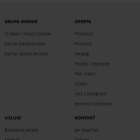
GRUPA DOMAR
OFERTA
O Galerii Wnętrz Domar
Promocje
Domar Development
Produkty
Domar Spółka Akcyjna
Katalog
Porady i inspiracje
Plan Galerii
Sklepy
Noc z Designem
Jesienny Dobrostan
USŁUGI
KONTAKT
Bezpłatne porady
Jak dojechać
Montaż
Parking