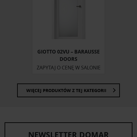
społecznościowym, reklamowym i analitycznym.
Partnerzy mogą połączyć te informacje z innymi danymi
otrzymanymi od Ciebie lub uzyskanymi podczas
korzystania z ich usług.
GIOTTO 02VU – BARAUSSE
DOORS
ZAPYTAJ O CENĘ W SALONIE
WIĘCEJ PRODUKTÓW Z TEJ KATEGORII
NEWSLETTER DOMAR