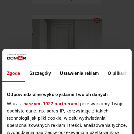
Zgoda
Szczegóły
Ustawienia reklam
O plikach c
DRZWI WEWNĘTRZNE POL-
Odpowiedzialne wykorzystanie Twoich danych
SKONE MODO
Wraz z
naszymi 1022 partnerami
przetwarzamy Twoje
ZAPYTAJ O CENĘ W SALONIE
osobiste dane, np. adres IP, korzystając z takich
technologii jak pliki cookie, w celu wyświetlania
spersonalizowanych reklam i treści, analizowania tychże,
wychodzenia naprzeciw oczekiwaniom użytkowników i