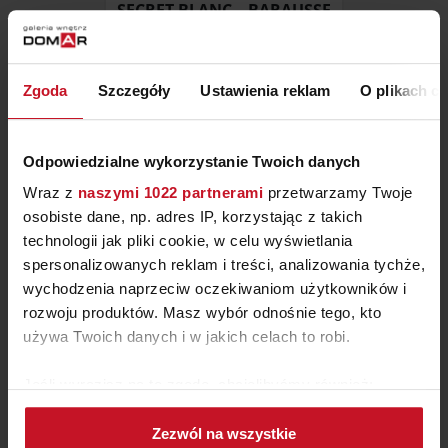
SECRET BLANC – BARAUSSE
ZAPYTAJ O CENĘ W SALONIE
Zgoda
Szczegóły
Ustawienia reklam
O plikach c
Odpowiedzialne wykorzystanie Twoich danych
Wraz z
naszymi 1022 partnerami
przetwarzamy Twoje
osobiste dane, np. adres IP, korzystając z takich
technologii jak pliki cookie, w celu wyświetlania
spersonalizowanych reklam i treści, analizowania tychże,
wychodzenia naprzeciw oczekiwaniom użytkowników i
rozwoju produktów. Masz wybór odnośnie tego, kto
używa Twoich danych i w jakich celach to robi.
ANTICA VENEZIA 2G
Jeśli wyrazisz na to zgodę, chcielibyśmy również:
BLANC/COLOR BARAUSSE
Gromadzić dane dotyczące Twojej lokalizacji
DOORS
ZAPYTAJ O CENĘ W SALONIE
Zezwól na wszystkie
geograficznej z dokładnością nawet do kilku metrów