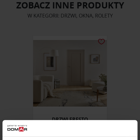
ZOBACZ INNE PRODUKTY
W KATEGORII: DRZWI, OKNA, ROLETY
DRZWI FRESTO
ZAPYTAJ O CENĘ W SALONIE