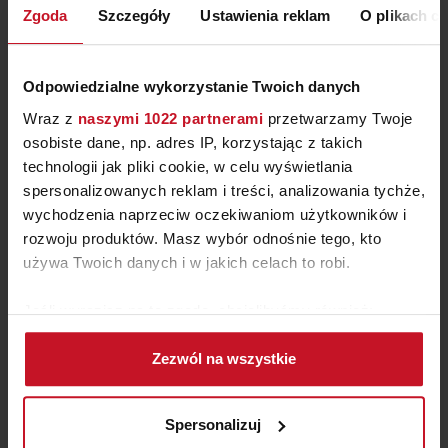
Zgoda
Szczegóły
Ustawienia reklam
O plikach c
Odpowiedzialne wykorzystanie Twoich danych
Wraz z
naszymi 1022 partnerami
przetwarzamy Twoje
osobiste dane, np. adres IP, korzystając z takich
technologii jak pliki cookie, w celu wyświetlania
spersonalizowanych reklam i treści, analizowania tychże,
wychodzenia naprzeciw oczekiwaniom użytkowników i
rozwoju produktów. Masz wybór odnośnie tego, kto
używa Twoich danych i w jakich celach to robi.
DRZWI UKRYTE CENERE
Jeśli wyrazisz na to zgodę, chcielibyśmy również:
BARAUSSE
Gromadzić dane dotyczące Twojej lokalizacji
ZAPYTAJ O CENĘ W SALONIE
Zezwól na wszystkie
geograficznej z dokładnością nawet do kilku metrów
Identyfikować Twoje urządzenie, aktywnie
analizując charakteryzującego je zbiory danych
Spersonalizuj
(fingerprinting, czyli wirtualny odcisk palca)