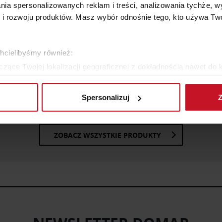
lania spersonalizowanych reklam i treści, analizowania tychże,
 rozwoju produktów. Masz wybór odnośnie tego, kto używa Twoi
chcielibyśmy również:
zące Twojej lokalizacji geograficznej z dokładnością nawet do 
KOMODA PIK
KOLEKCJA NYX
rządzenie, aktywnie analizując charakteryzującego je zbiory dany
YTAJ O CENĘ W SALONIE
ZAPYTAJ O CENĘ W SAL
Spersonalizuj
Z
 tego, jak Twoje osobiste dane są przetwarzane oraz ustaw wła
plików cookie możesz zmienić lub wycofać swoją zgodę w dowolne
ZOBACZ WSZYSTKIE PRODUKTY
do spersonalizowania treści i reklam, aby oferować funkcje sp
ormacje o tym, jak korzystasz z naszej witryny, udostępniamy p
Partnerzy mogą połączyć te informacje z innymi danymi otrzym
nia z ich usług.