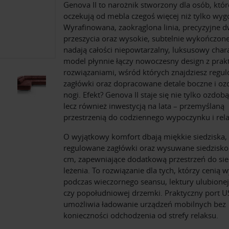
Genova II to narożnik stworzony dla osób, któr
oczekują od mebla czegoś więcej niż tylko wyg
Wyrafinowana, zaokrąglona linia, precyzyjne 
przeszycia oraz wysokie, subtelnie wykończone
nadają całości niepowtarzalny, luksusowy chara
model płynnie łączy nowoczesny design z pra
rozwiązaniami, wśród których znajdziesz regu
zagłówki oraz dopracowane detale boczne i o
nogi. Efekt? Genova II staje się nie tylko ozdob
lecz również inwestycją na lata – przemyślaną
przestrzenią do codziennego wypoczynku i rel
O wyjątkowy komfort dbają miękkie siedziska,
regulowane zagłówki oraz wysuwane siedzisko
cm, zapewniające dodatkową przestrzeń do sie
leżenia. To rozwiązanie dla tych, którzy cenią 
podczas wieczornego seansu, lektury ulubionej
czy popołudniowej drzemki. Praktyczny port 
umożliwia ładowanie urządzeń mobilnych bez
konieczności odchodzenia od strefy relaksu.