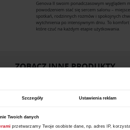
Genova II swoim ponadczasowym wyglądem m
powodzeniem stać się sercem salonu – miejsc
spotkań, rodzinnych rozmów i spokojnych chw
wytchnienia po intensywnym dniu. To komfort i
które czuć na każdym etapie użytkowania.
ZOBACZ INNE PRODUKTY
W KATEGORII: MEBLE, SALON
Szczegóły
Ustawienia reklam
nie Twoich danych
erami
przetwarzamy Twoje osobiste dane, np. adres IP, korzystaj