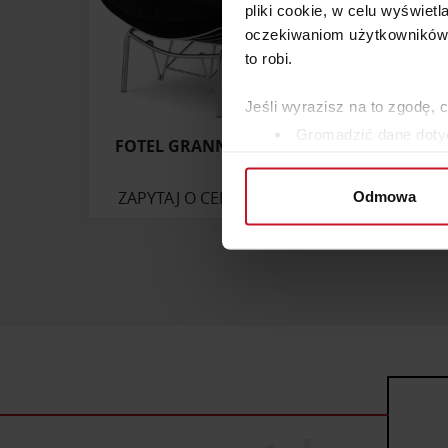
pliki cookie, w celu wyświet
oczekiwaniom użytkowników i
to robi.
Jeśli wyrazisz na to zgodę, 
Gromadzić dane dotyc
FOTEL GRANNA BUJANY XZ
Identyfikować Twoje u
wirtualny odcisk palca)
ZAPYTAJ O CENĘ W SALONIE
ZAP
Odmowa
Dowiedz się więcej odnośnie
szczegółów
. W Deklaracji 
Wykorzystujemy pliki cookie 
ruch w naszej witrynie. Inf
reklamowym i analitycznym. 
uzyskanymi podczas korzysta