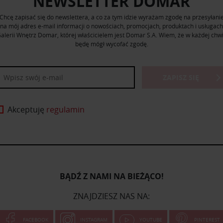
NEWSLETTER DOMAR
Chcę zapisać się do newslettera, a co za tym idzie wyrażam zgodę na przesyłani
na mój adres e-mail informacji o nowościach, promocjach, produktach i usługach
alerii Wnętrz Domar, której właścicielem jest Domar S.A. Wiem, że w każdej chwi
będę mógł wycofać zgodę.
ZAPISZ SIĘ
Akceptuję
regulamin
BĄDŹ Z NAMI NA BIEŻĄCO!
ZNAJDZIESZ NAS NA:
FACEBOOK
INSTAGRAM
YOUTUBE
PINTEREST