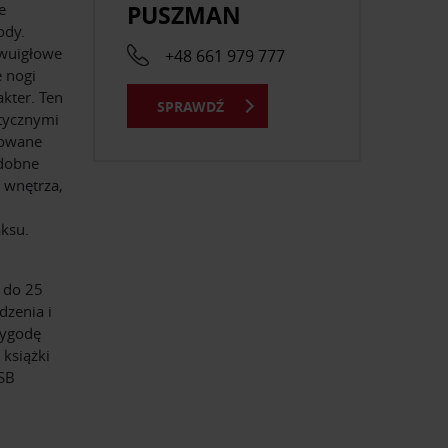
PUSZMAN
e
ody.
dwuigłowe
+48 661 979 777
 nogi
kter. Ten
SPRAWDŹ
ktycznymi
lowane
zdobne
ą wnętrza,
aksu.
 do 25
dzenia i
wygodę
 książki
USB