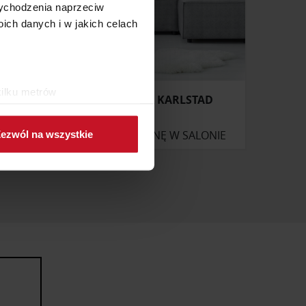
 wychodzenia naprzeciw
ch danych i w jakich celach
kilku metrów
NAROŻNIK KARLSTAD
ch (fingerprinting, czyli
ONIE
ZAPYTAJ O CENĘ W SALONIE
ezwól na wszystkie
sne preferencje w
sekcji
j chwili.
ołecznościowe i analizować
artnerom społecznościowym,
anymi od Ciebie lub