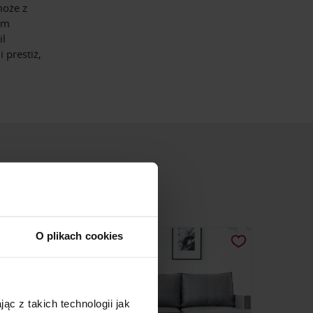
oże z
em
il
 prestiż,
O plikach cookies
ąc z takich technologii jak