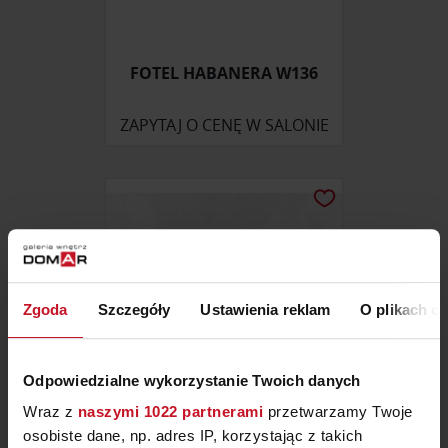
FOTEL HABANERA W136
ZAPYTAJ O CENĘ W SALONIE
Zgoda
Szczegóły
Ustawienia reklam
O plikach c
Odpowiedzialne wykorzystanie Twoich danych
Wraz z
naszymi 1022 partnerami
przetwarzamy Twoje
osobiste dane, np. adres IP, korzystając z takich
STÓŁ FORMIA