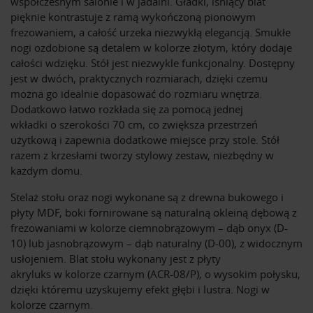
współczesnym salonie i w jadalni. Gładki, lśniący blat
pięknie kontrastuje z ramą wykończoną pionowym
frezowaniem, a całość urzeka niezwykłą elegancją. Smukłe
nogi ozdobione są detalem w kolorze złotym, który dodaje
całości wdzięku. Stół jest niezwykle funkcjonalny. Dostępny
jest w dwóch, praktycznych rozmiarach, dzięki czemu
można go idealnie dopasować do rozmiaru wnętrza.
Dodatkowo łatwo rozkłada się za pomocą jednej
wkładki o szerokości 70 cm, co zwiększa przestrzeń
użytkową i zapewnia dodatkowe miejsce przy stole. Stół
razem z krzesłami tworzy stylowy zestaw, niezbędny w
każdym domu.
Stelaż stołu oraz nogi wykonane są z drewna bukowego i
płyty MDF, boki fornirowane są naturalną okleiną dębową z
frezowaniami w kolorze ciemnobrązowym – dąb onyx (D-
10) lub jasnobrązowym – dąb naturalny (D-00), z widocznym
usłojeniem. Blat stołu wykonany jest z płyty
akryluks w kolorze czarnym (ACR-08/P), o wysokim połysku,
dzięki któremu uzyskujemy efekt głębi i lustra. Nogi w
kolorze czarnym.