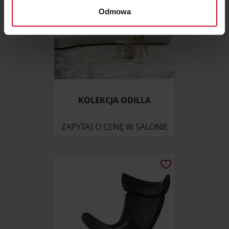
dane są przetwarzane oraz ustaw własne preferencje w
Odmowa
sekcji szczegółów
. W Deklaracji plików cookie możesz
zmienić lub wycofać swoją zgodę w dowolnej chwili.
Wykorzystujemy pliki cookie do spersonalizowania treści
i reklam, aby oferować funkcje społecznościowe i
analizować ruch w naszej witrynie. Informacje o tym, jak
korzystasz z naszej witryny, udostępniamy partnerom
KOLEKCJA ODILLA
społecznościowym, reklamowym i analitycznym.
Partnerzy mogą połączyć te informacje z innymi danymi
ZAPYTAJ O CENĘ W SALONIE
otrzymanymi od Ciebie lub uzyskanymi podczas
korzystania z ich usług.