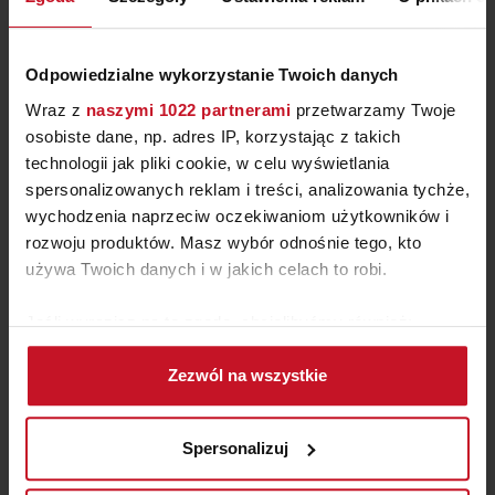
Odpowiedzialne wykorzystanie Twoich danych
Wraz z
naszymi 1022 partnerami
przetwarzamy Twoje
osobiste dane, np. adres IP, korzystając z takich
technologii jak pliki cookie, w celu wyświetlania
spersonalizowanych reklam i treści, analizowania tychże,
wychodzenia naprzeciw oczekiwaniom użytkowników i
rozwoju produktów. Masz wybór odnośnie tego, kto
używa Twoich danych i w jakich celach to robi.
ŁÓŻKO TAPICEROWANE
Jeśli wyrazisz na to zgodę, chcielibyśmy również:
VEGAS FRAME LIFT
Gromadzić dane dotyczące Twojej lokalizacji
ZAPYTAJ O CENĘ W SALONIE
Zezwól na wszystkie
geograficznej z dokładnością nawet do kilku metrów
Identyfikować Twoje urządzenie, aktywnie
analizując charakteryzującego je zbiory danych
Spersonalizuj
(fingerprinting, czyli wirtualny odcisk palca)
Dowiedz się więcej odnośnie tego, jak Twoje osobiste