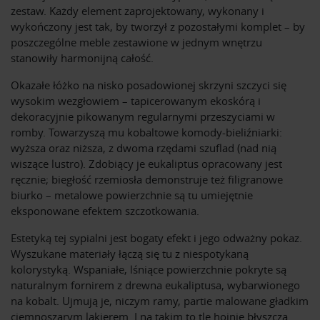
zestaw. Każdy element zaprojektowany, wykonany i
wykończony jest tak, by tworzył z pozostałymi komplet – by
poszczególne meble zestawione w jednym wnętrzu
stanowiły harmonijną całość.
Okazałe łóżko na nisko posadowionej skrzyni szczyci się
wysokim wezgłowiem – tapicerowanym ekoskórą i
dekoracyjnie pikowanym regularnymi przeszyciami w
romby. Towarzyszą mu kobaltowe komody-bieliźniarki:
wyższa oraz niższa, z dwoma rzędami szuflad (nad nią
wiszące lustro). Zdobiący je eukaliptus opracowany jest
ręcznie; biegłość rzemiosła demonstruje też filigranowe
biurko – metalowe powierzchnie są tu umiejętnie
eksponowane efektem szczotkowania.
Estetyką tej sypialni jest bogaty efekt i jego odważny pokaz.
Wyszukane materiały łączą się tu z niespotykaną
kolorystyką. Wspaniałe, lśniące powierzchnie pokryte są
naturalnym fornirem z drewna eukaliptusa, wybarwionego
na kobalt. Ujmują je, niczym ramy, partie malowane gładkim
ciemnoszarym lakierem. I na takim to tle hojnie błyszczą