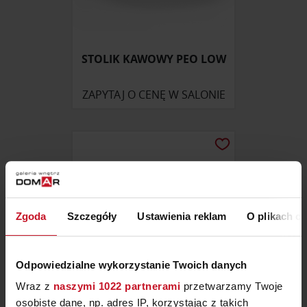
STOLIK KAWOWY PEO LOW
ZAPYTAJ O CENĘ W SALONIE
Zgoda
Szczegóły
Ustawienia reklam
O plikach c
Odpowiedzialne wykorzystanie Twoich danych
Wraz z
naszymi 1022 partnerami
przetwarzamy Twoje
osobiste dane, np. adres IP, korzystając z takich