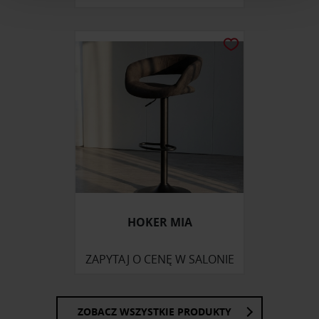
i reklam, aby oferować funkcje społecznościowe i
analizować ruch w naszej witrynie. Informacje o tym, jak
korzystasz z naszej witryny, udostępniamy partnerom
społecznościowym, reklamowym i analitycznym.
Partnerzy mogą połączyć te informacje z innymi danymi
otrzymanymi od Ciebie lub uzyskanymi podczas
korzystania z ich usług.
HOKER MIA
ZAPYTAJ O CENĘ W SALONIE
ZOBACZ WSZYSTKIE PRODUKTY