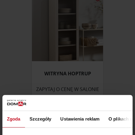
WITRYNA HOPTRUP
ZAPYTAJ O CENĘ W SALONIE
Zgoda
Szczegóły
Ustawienia reklam
O plikach c