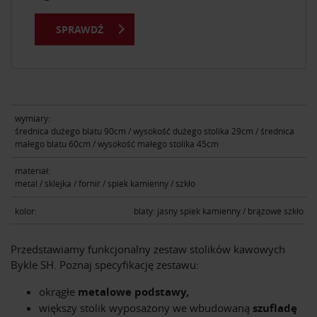
SPRAWDŹ
wymiary:
średnica dużego blatu 90cm / wysokość dużego stolika 29cm / średnica
małego blatu 60cm / wysokość małego stolika 45cm
materiał:
metal / sklejka / fornir / spiek kamienny / szkło
kolor:
blaty: jasny spiek kamienny / brązowe szkło
Przedstawiamy funkcjonalny zestaw stolików kawowych
Bykle SH. Poznaj specyfikację zestawu:
okrągłe
metalowe podstawy,
większy stolik wyposażony we wbudowaną
szufladę