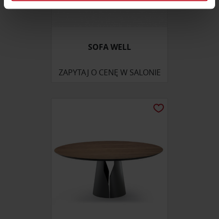
zmienić lub wycofać swoją zgodę w dowolnej chwili.
Wykorzystujemy pliki cookie do spersonalizowania treści
i reklam, aby oferować funkcje społecznościowe i
SOFA WELL
analizować ruch w naszej witrynie. Informacje o tym, jak
korzystasz z naszej witryny, udostępniamy partnerom
ZAPYTAJ O CENĘ W SALONIE
społecznościowym, reklamowym i analitycznym.
Partnerzy mogą połączyć te informacje z innymi danymi
otrzymanymi od Ciebie lub uzyskanymi podczas
korzystania z ich usług.