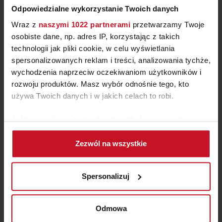
Odpowiedzialne wykorzystanie Twoich danych
Wraz z
naszymi 1022 partnerami
przetwarzamy Twoje
osobiste dane, np. adres IP, korzystając z takich
technologii jak pliki cookie, w celu wyświetlania
spersonalizowanych reklam i treści, analizowania tychże,
wychodzenia naprzeciw oczekiwaniom użytkowników i
BUFET SECRET CALLIGARIS
rozwoju produktów. Masz wybór odnośnie tego, kto
używa Twoich danych i w jakich celach to robi.
ZAPYTAJ O CENĘ W SALONIE
Jeśli wyrazisz na to zgodę, chcielibyśmy również:
Gromadzić dane dotyczące Twojej lokalizacji
Zezwól na wszystkie
geograficznej z dokładnością nawet do kilku metrów
Identyfikować Twoje urządzenie, aktywnie
analizując charakteryzującego je zbiory danych
Spersonalizuj
(fingerprinting, czyli wirtualny odcisk palca)
Dowiedz się więcej odnośnie tego, jak Twoje osobiste
dane są przetwarzane oraz ustaw własne preferencje w
Odmowa
sekcji szczegółów
. W Deklaracji plików cookie możesz