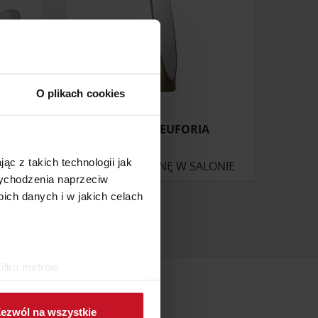
O plikach cookies
S
LUSTRO EUFORIA
ąc z takich technologii jak
ONIE
ZAPYTAJ O CENĘ W SALONIE
 wychodzenia naprzeciw
ch danych i w jakich celach
kilku metrów
ch (fingerprinting, czyli
ezwól na wszystkie