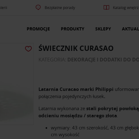
lerii
Bezpłatne porady
Katalog wnętrz
PROMOCJE
PRODUKTY
SKLEPY
AKTUAL
ŚWIECZNIK CURASAO
KATEGORIA:
DEKORACJE I DODATKI DO 
Latarnia Curacao marki Philippi
uformowan
połączenia pojedynczych łusek
.
Latarnia wykonana ze
stali pokrytej powłok
odcieniu mosiądzu / starego złota
.
wymiary: 43 cm szerokość, 43 cm głębok
cm wysokość