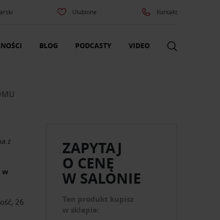
arski
Ulubione
Kontakt
NOŚCI
BLOG
PODCASTY
VIDEO
DOMU
a z
ZAPYTAJ
O CENĘ
ą w
W SALONIE
Ten produkt kupisz
ość, 26
w sklepie: