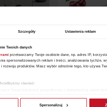
Szczegóły
Ustawienia reklam
TAW 3 WAZONÓW NONA
DRYLOWNICA WEI
nie Twoich danych
BARK
erami
przetwarzamy Twoje osobiste dane, np. adres IP, korzystaj
YTAJ O CENĘ W SALONIE
ZAPYTAJ O CENĘ W SAL
lania spersonalizowanych reklam i treści, analizowania tychże,
 rozwoju produktów. Masz wybór odnośnie tego, kto używa Twoi
WIĘCEJ PRODUKTÓW Z TEJ KATEGORII
chcielibyśmy również:
zące Twojej lokalizacji geograficznej z dokładnością nawet do 
rządzenie, aktywnie analizując charakteryzującego je zbiory dany
Spersonalizuj
Z