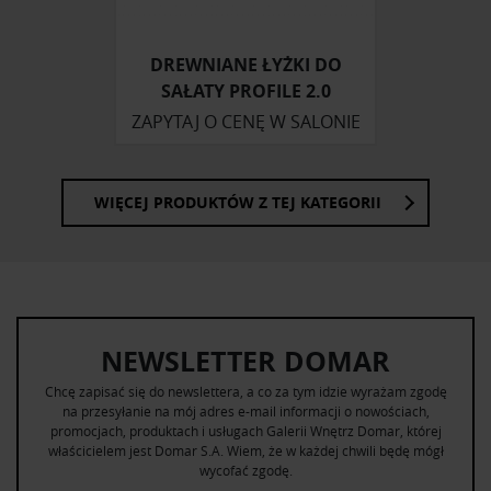
otrzymanymi od Ciebie lub uzyskanymi podczas
korzystania z ich usług.
DREWNIANE ŁYŻKI DO
SAŁATY PROFILE 2.0
ZAPYTAJ O CENĘ W SALONIE
WIĘCEJ PRODUKTÓW Z TEJ KATEGORII
NEWSLETTER DOMAR
Chcę zapisać się do newslettera, a co za tym idzie wyrażam zgodę
na przesyłanie na mój adres e-mail informacji o nowościach,
promocjach, produktach i usługach Galerii Wnętrz Domar, której
właścicielem jest Domar S.A. Wiem, że w każdej chwili będę mógł
wycofać zgodę.