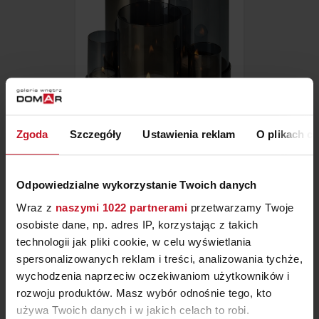
Zgoda
Szczegóły
Ustawienia reklam
O plikach c
ŚWIECZNIK LICHTERMEER
CZARNY
ZAPYTAJ O CENĘ W SALONIE
Odpowiedzialne wykorzystanie Twoich danych
Wraz z
naszymi 1022 partnerami
przetwarzamy Twoje
osobiste dane, np. adres IP, korzystając z takich
technologii jak pliki cookie, w celu wyświetlania
spersonalizowanych reklam i treści, analizowania tychże,
wychodzenia naprzeciw oczekiwaniom użytkowników i
rozwoju produktów. Masz wybór odnośnie tego, kto
używa Twoich danych i w jakich celach to robi.