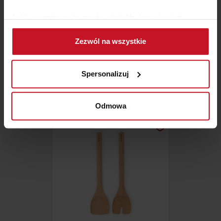
Jeśli wyrazisz na to zgodę, chcielibyśmy również:
Gromadzić dane dotyczące Twojej lokalizacji
Zezwól na wszystkie
geograficznej z dokładnością nawet do kilku metrów
Identyfikować Twoje urządzenie, aktywnie
GRAFIKA MEADOW
analizując charakteryzującego je zbiory danych
Spersonalizuj
(fingerprinting, czyli wirtualny odcisk palca)
ZAPYTAJ O CENĘ W SALONIE
Dowiedz się więcej odnośnie tego, jak Twoje osobiste
dane są przetwarzane oraz ustaw własne preferencje w
Odmowa
sekcji szczegółów
. W Deklaracji plików cookie możesz
zmienić lub wycofać swoją zgodę w dowolnej chwili.
Wykorzystujemy pliki cookie do spersonalizowania treści
i reklam, aby oferować funkcje społecznościowe i
analizować ruch w naszej witrynie. Informacje o tym, jak
korzystasz z naszej witryny, udostępniamy partnerom
społecznościowym, reklamowym i analitycznym.
Partnerzy mogą połączyć te informacje z innymi danymi