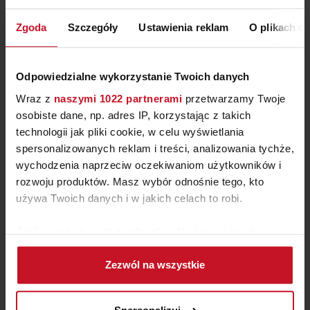
LINE_01
ZAPYTAJ O CENĘ W SALONIE
Zgoda
Szczegóły
Ustawienia reklam
O plikach c
Odpowiedzialne wykorzystanie Twoich danych
Wraz z
naszymi 1022 partnerami
przetwarzamy Twoje
osobiste dane, np. adres IP, korzystając z takich
technologii jak pliki cookie, w celu wyświetlania
spersonalizowanych reklam i treści, analizowania tychże,
wychodzenia naprzeciw oczekiwaniom użytkowników i
rozwoju produktów. Masz wybór odnośnie tego, kto
używa Twoich danych i w jakich celach to robi.
Jeśli wyrazisz na to zgodę, chcielibyśmy również:
ŁYŻKA CEDZAKOWA SCOOP
Gromadzić dane dotyczące Twojej lokalizacji
PLUS
Zezwól na wszystkie
geograficznej z dokładnością nawet do kilku metrów
ZAPYTAJ O CENĘ W SALONIE
Identyfikować Twoje urządzenie, aktywnie
analizując charakteryzującego je zbiory danych