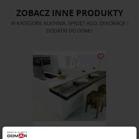
ZOBACZ INNE PRODUKTY
W KATEGORII: KUCHNIA, SPRZĘT AGD, DEKORACJE I
DODATKI DO DOMU
MEBLE KUCHENNE BAR-