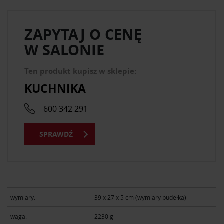
ZAPYTAJ O CENĘ
W SALONIE
Ten produkt kupisz w sklepie:
KUCHNIKA
600 342 291
SPRAWDŹ
wymiary:
39 x 27 x 5 cm (wymiary pudełka)
waga:
2230 g