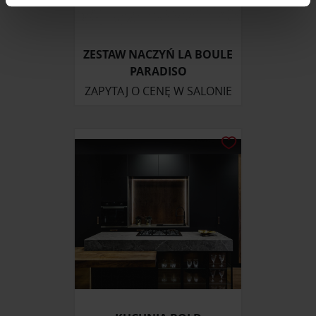
zmienić lub wycofać swoją zgodę w dowolnej chwili.
Wykorzystujemy pliki cookie do spersonalizowania treści
ZESTAW NACZYŃ LA BOULE
i reklam, aby oferować funkcje społecznościowe i
PARADISO
analizować ruch w naszej witrynie. Informacje o tym, jak
ZAPYTAJ O CENĘ W SALONIE
korzystasz z naszej witryny, udostępniamy partnerom
społecznościowym, reklamowym i analitycznym.
Partnerzy mogą połączyć te informacje z innymi danymi
otrzymanymi od Ciebie lub uzyskanymi podczas
korzystania z ich usług.