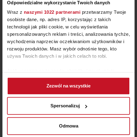
Odpowiedzialne wykorzystanie Twoich danych
Wraz z
naszymi 1022 partnerami
przetwarzamy Twoje
osobiste dane, np. adres IP, korzystając z takich
technologii jak pliki cookie, w celu wyświetlania
spersonalizowanych reklam i treści, analizowania tychże,
wychodzenia naprzeciw oczekiwaniom użytkowników i
ZESTAW 4 POJEMNIKÓW
rozwoju produktów. Masz wybór odnośnie tego, kto
TASTY BRABANTIA
używa Twoich danych i w jakich celach to robi.
ZAPYTAJ O CENĘ W SALONIE
Jeśli wyrazisz na to zgodę, chcielibyśmy również:
Gromadzić dane dotyczące Twojej lokalizacji
Zezwól na wszystkie
geograficznej z dokładnością nawet do kilku metrów
Identyfikować Twoje urządzenie, aktywnie
analizując charakteryzującego je zbiory danych
Spersonalizuj
(fingerprinting, czyli wirtualny odcisk palca)
Dowiedz się więcej odnośnie tego, jak Twoje osobiste
dane są przetwarzane oraz ustaw własne preferencje w
Odmowa
sekcji szczegółów
. W Deklaracji plików cookie możesz