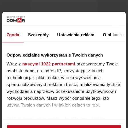
SCYZORYK CLASSIC RETRO TV
LIMITED EDITION 2021
ZAPYTAJ O CENĘ W SALONIE
Zgoda
Szczegóły
Ustawienia reklam
O plikach c
Odpowiedzialne wykorzystanie Twoich danych
Wraz z
naszymi 1022 partnerami
przetwarzamy Twoje
osobiste dane, np. adres IP, korzystając z takich
technologii jak pliki cookie, w celu wyświetlania
spersonalizowanych reklam i treści, analizowania tychże,
wychodzenia naprzeciw oczekiwaniom użytkowników i
rozwoju produktów. Masz wybór odnośnie tego, kto
używa Twoich danych i w jakich celach to robi.
Jeśli wyrazisz na to zgodę, chcielibyśmy również:
KIELISZKI DO WINA
Gromadzić dane dotyczące Twojej lokalizacji