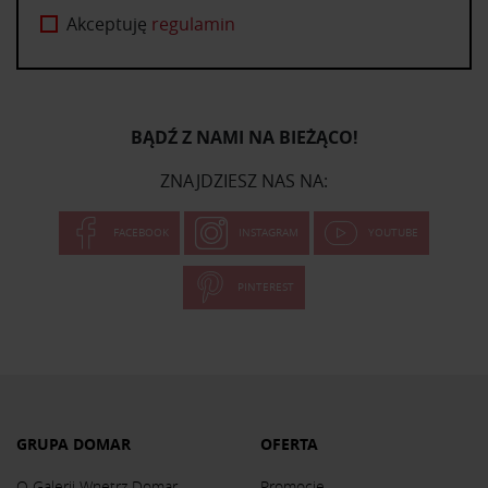
Akceptuję
regulamin
BĄDŹ Z NAMI NA BIEŻĄCO!
ZNAJDZIESZ NAS NA:
FACEBOOK
INSTAGRAM
YOUTUBE
PINTEREST
GRUPA DOMAR
OFERTA
O Galerii Wnętrz Domar
Promocje