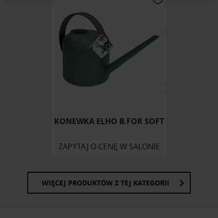
analizować ruch w naszej witrynie. Informacje o tym, jak
korzystasz z naszej witryny, udostępniamy partnerom
społecznościowym, reklamowym i analitycznym.
Partnerzy mogą połączyć te informacje z innymi danymi
otrzymanymi od Ciebie lub uzyskanymi podczas
korzystania z ich usług.
KONEWKA ELHO B.FOR SOFT
ZAPYTAJ O CENĘ W SALONIE
WIĘCEJ PRODUKTÓW Z TEJ KATEGORII