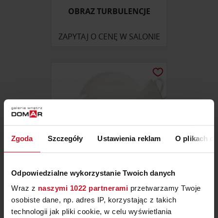
OBRAZ TURBULENCJE
ZAPYTAJ O CENĘ W SALONIE
Zgoda
Szczegóły
Ustawienia reklam
O plikach c
Odpowiedzialne wykorzystanie Twoich danych
Wraz z
naszymi 1022 partnerami
przetwarzamy Twoje
ZESTAW KAWOWY NEW FRESH
osobiste dane, np. adres IP, korzystając z takich
technologii jak pliki cookie, w celu wyświetlania