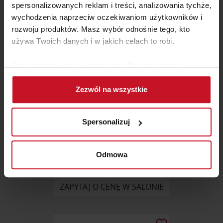
ZAPYTAJ O CENĘ W SALONIE
spersonalizowanych reklam i treści, analizowania tychże,
wychodzenia naprzeciw oczekiwaniom użytkowników i
rozwoju produktów. Masz wybór odnośnie tego, kto
używa Twoich danych i w jakich celach to robi.
Jeśli wyrazisz na to zgodę, chcielibyśmy również:
Gromadzić dane dotyczące Twojej lokalizacji
Zezwól na wszystkie
geograficznej z dokładnością nawet do kilku metrów
Identyfikować Twoje urządzenie, aktywnie
analizując charakteryzującego je zbiory danych
Spersonalizuj
(fingerprinting, czyli wirtualny odcisk palca)
Dowiedz się więcej odnośnie tego, jak Twoje osobiste
dane są przetwarzane oraz ustaw własne preferencje w
Odmowa
LUSTRO CORSO COMO
sekcji szczegółów
. W Deklaracji plików cookie możesz
zmienić lub wycofać swoją zgodę w dowolnej chwili.
ZAPYTAJ O CENĘ W SALONIE
Wykorzystujemy pliki cookie do spersonalizowania treści
i reklam, aby oferować funkcje społecznościowe i