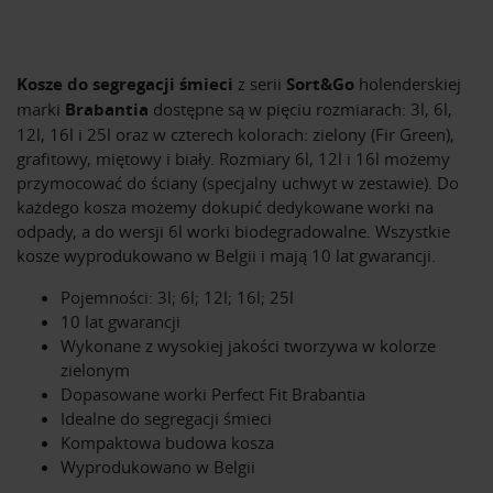
Kosze do segregacji śmieci
z serii
Sort&Go
holenderskiej
marki
Brabantia
dostępne są w pięciu rozmiarach: 3l, 6l,
12l, 16l i 25l oraz w czterech kolorach: zielony (Fir Green),
grafitowy, miętowy i biały. Rozmiary 6l, 12l i 16l możemy
przymocować do ściany (specjalny uchwyt w zestawie). Do
każdego kosza możemy dokupić dedykowane worki na
odpady, a do wersji 6l worki biodegradowalne. Wszystkie
kosze wyprodukowano w Belgii i mają 10 lat gwarancji.
Pojemności: 3l; 6l; 12l; 16l; 25l
10 lat gwarancji
Wykonane z wysokiej jakości tworzywa w kolorze
zielonym
Dopasowane worki Perfect Fit Brabantia
Idealne do segregacji śmieci
Kompaktowa budowa kosza
Wyprodukowano w Belgii