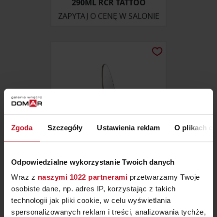
290ML RCR TATTOO
ZAPYTAJ O CENĘ W SALONIE
Zgoda
Szczegóły
Ustawienia reklam
O plikach c
Odpowiedzialne wykorzystanie Twoich danych
LUSTRO EUFORIA
Wraz z
naszymi 1022 partnerami
przetwarzamy Twoje
osobiste dane, np. adres IP, korzystając z takich
ZAPYTAJ O CENĘ W SALONIE
technologii jak pliki cookie, w celu wyświetlania
spersonalizowanych reklam i treści, analizowania tychże,