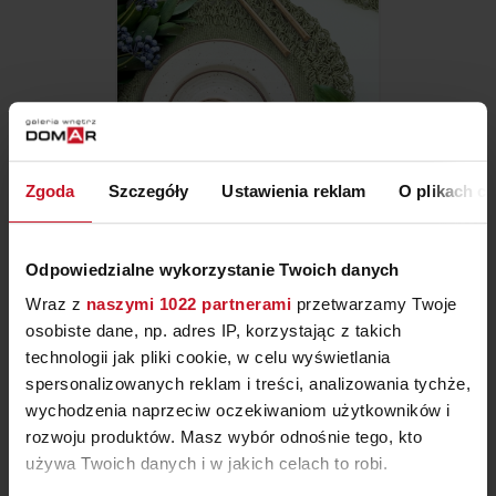
PODKŁADKA BOHO
Zgoda
Szczegóły
Ustawienia reklam
O plikach c
ZAPYTAJ O CENĘ W SALONIE
Odpowiedzialne wykorzystanie Twoich danych
Wraz z
naszymi 1022 partnerami
przetwarzamy Twoje
osobiste dane, np. adres IP, korzystając z takich
technologii jak pliki cookie, w celu wyświetlania
spersonalizowanych reklam i treści, analizowania tychże,
wychodzenia naprzeciw oczekiwaniom użytkowników i
rozwoju produktów. Masz wybór odnośnie tego, kto
używa Twoich danych i w jakich celach to robi.