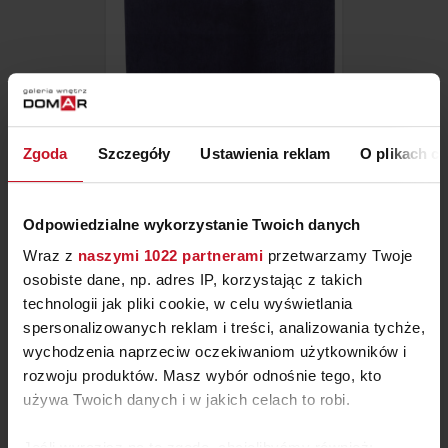
Zgoda
Szczegóły
Ustawienia reklam
O plikach c
PUFA TIFFANY
Odpowiedzialne wykorzystanie Twoich danych
Wraz z
naszymi 1022 partnerami
przetwarzamy Twoje
ZAPYTAJ O CENĘ W SALONIE
osobiste dane, np. adres IP, korzystając z takich
technologii jak pliki cookie, w celu wyświetlania
spersonalizowanych reklam i treści, analizowania tychże,
wychodzenia naprzeciw oczekiwaniom użytkowników i
rozwoju produktów. Masz wybór odnośnie tego, kto
używa Twoich danych i w jakich celach to robi.
Jeśli wyrazisz na to zgodę, chcielibyśmy również: