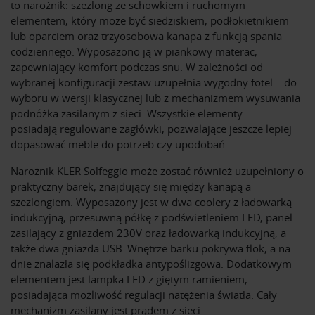
to narożnik: szezlong ze schowkiem i ruchomym
elementem, który może być siedziskiem, podłokietnikiem
lub oparciem oraz trzyosobowa kanapa z funkcją spania
codziennego. Wyposażono ją w piankowy materac,
zapewniający komfort podczas snu. W zależności od
wybranej konfiguracji zestaw uzupełnia wygodny fotel – do
wyboru w wersji klasycznej lub z mechanizmem wysuwania
podnóżka zasilanym z sieci. Wszystkie elementy
posiadają regulowane zagłówki, pozwalające jeszcze lepiej
dopasować meble do potrzeb czy upodobań.
Narożnik KLER Solfeggio może zostać również uzupełniony o
praktyczny barek, znajdujący się między kanapą a
szezlongiem. Wyposażony jest w dwa coolery z ładowarką
indukcyjną, przesuwną półkę z podświetleniem LED, panel
zasilający z gniazdem 230V oraz ładowarką indukcyjną, a
także dwa gniazda USB. Wnętrze barku pokrywa flok, a na
dnie znalazła się podkładka antypoślizgowa. Dodatkowym
elementem jest lampka LED z giętym ramieniem,
posiadająca możliwość regulacji natężenia światła. Cały
mechanizm zasilany jest prądem z sieci.