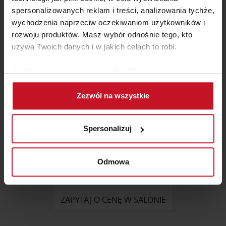
ZAPYTAJ O CENĘ W SALONIE
spersonalizowanych reklam i treści, analizowania tychże,
wychodzenia naprzeciw oczekiwaniom użytkowników i
rozwoju produktów. Masz wybór odnośnie tego, kto
używa Twoich danych i w jakich celach to robi.
Jeśli wyrazisz na to zgodę, chcielibyśmy również:
Gromadzić dane dotyczące Twojej lokalizacji
Zezwól na wszystkie
geograficznej z dokładnością nawet do kilku metrów
Identyfikować Twoje urządzenie, aktywnie
analizując charakteryzującego je zbiory danych
Spersonalizuj
(fingerprinting, czyli wirtualny odcisk palca)
Dowiedz się więcej odnośnie tego, jak Twoje osobiste
dane są przetwarzane oraz ustaw własne preferencje w
Odmowa
sekcji szczegółów
. W Deklaracji plików cookie możesz
STÓŁ TAVO
zmienić lub wycofać swoją zgodę w dowolnej chwili.
ZAPYTAJ O CENĘ W SALONIE
Wykorzystujemy pliki cookie do spersonalizowania treści
i reklam, aby oferować funkcje społecznościowe i