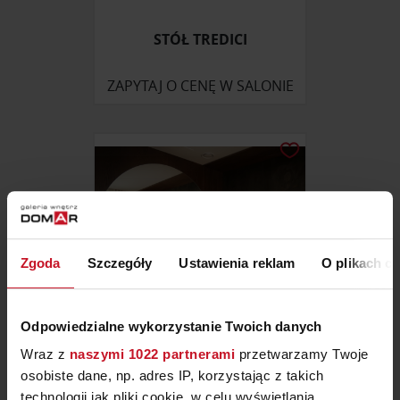
STÓŁ TREDICI
ZAPYTAJ O CENĘ W SALONIE
Zgoda
Szczegóły
Ustawienia reklam
O plikach c
Odpowiedzialne wykorzystanie Twoich danych
Wraz z
naszymi 1022 partnerami
przetwarzamy Twoje
MEBLE DO SYPIALNI NA
osobiste dane, np. adres IP, korzystając z takich
WYMIAR
technologii jak pliki cookie, w celu wyświetlania