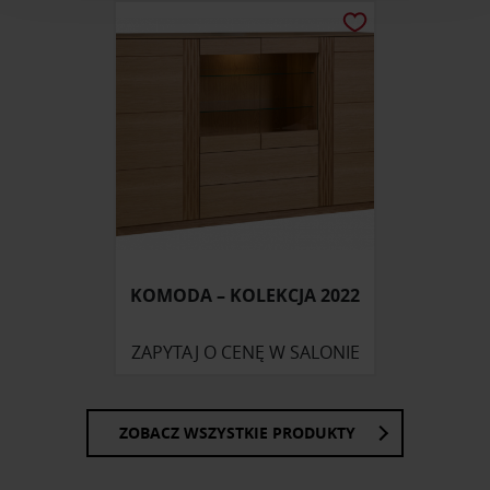
analizować ruch w naszej witrynie. Informacje o tym, jak
korzystasz z naszej witryny, udostępniamy partnerom
społecznościowym, reklamowym i analitycznym.
Partnerzy mogą połączyć te informacje z innymi danymi
otrzymanymi od Ciebie lub uzyskanymi podczas
korzystania z ich usług.
KOMODA – KOLEKCJA 2022
ZAPYTAJ O CENĘ W SALONIE
ZOBACZ WSZYSTKIE PRODUKTY