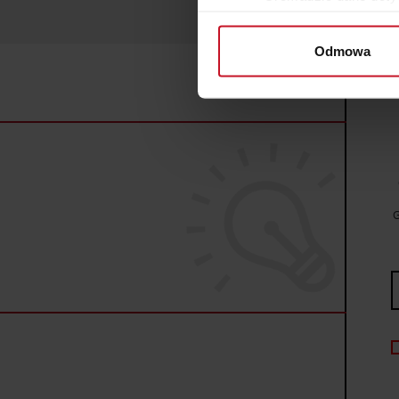
Identyfikować Twoje u
wirtualny odcisk palca)
Odmowa
Dowiedz się więcej odnośnie
szczegółów
. W Deklaracji 
Wykorzystujemy pliki cookie 
ruch w naszej witrynie. Inf
reklamowym i analitycznym. 
uzyskanymi podczas korzysta
G