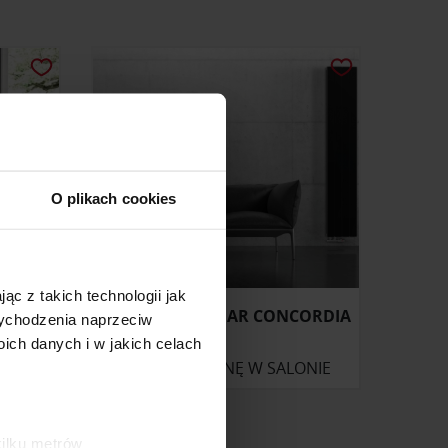
O plikach cookies
ąc z takich technologii jak
NTRAX
GRZEJNIK KALMAR CONCORDIA
 wychodzenia naprzeciw
ch danych i w jakich celach
ONIE
ZAPYTAJ O CENĘ W SALONIE
kilku metrów