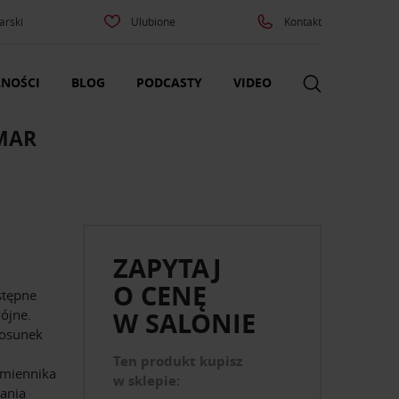
arski
Ulubione
Kontakt
NOŚCI
BLOG
PODCASTY
VIDEO
LMAR
ZAPYTAJ
O CENĘ
stępne
ójne.
W SALONIE
tosunek
Ten produkt kupisz
amiennika
w sklepie:
ania