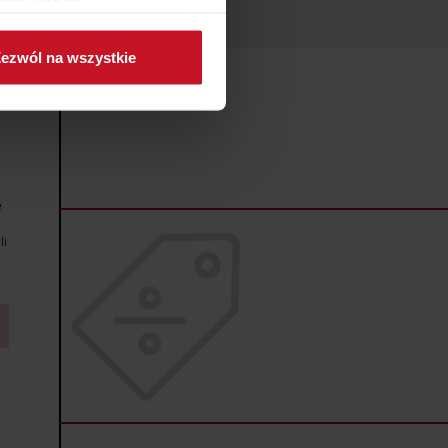
ch (fingerprinting, czyli
ezwól na wszystkie
sne preferencje w
sekcji
j chwili.
ołecznościowe i analizować
artnerom społecznościowym,
anymi od Ciebie lub
e
li