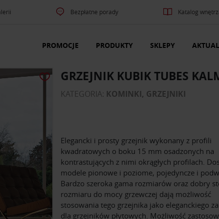
lerii
Bezpłatne porady
Katalog wnętrz
PROMOCJE
PRODUKTY
SKLEPY
AKTUAL
GRZEJNIK KUBIK TUBES KA
KATEGORIA:
KOMINKI, GRZEJNIKI
Elegancki i prosty grzejnik wykonany z profili
kwadratowych o boku 15 mm osadzonych na
kontrastujących z nimi okrągłych profilach. Do
modele pionowe i poziome, pojedyncze i podw
Bardzo szeroka gama rozmiarów oraz dobry s
rozmiaru do mocy grzewczej dają możliwość
stosowania tego grzejnika jako eleganckiego z
dla grzejników płytowych. Możliwość zastosow