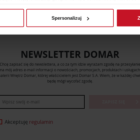
rządzenie, aktywnie analizując charakteryzującego je zbiory dany
Spersonalizuj
Z
 tego, jak Twoje osobiste dane są przetwarzane oraz ustaw wła
plików cookie możesz zmienić lub wycofać swoją zgodę w dowolne
do spersonalizowania treści i reklam, aby oferować funkcje sp
NEWSLETTER DOMAR
ormacje o tym, jak korzystasz z naszej witryny, udostępniamy p
Partnerzy mogą połączyć te informacje z innymi danymi otrzym
Chcę zapisać się do newslettera, a co za tym idzie wyrażam zgodę na przesyłani
nia z ich usług.
na mój adres e-mail informacji o nowościach, promocjach, produktach i usługach
alerii Wnętrz Domar, której właścicielem jest Domar S.A. Wiem, że w każdej chwi
będę mógł wycofać zgodę.
ZAPISZ SIĘ
Akceptuję
regulamin