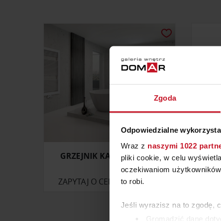
Zgoda
Odpowiedzialne wykorzysta
Wraz z
naszymi 1022 partn
GRZEJNIK KALMAR ORDO
BIOKO
pliki cookie, w celu wyświet
oczekiwaniom użytkowników i
ZAPYTAJ O CENĘ W SALONIE
ZAP
to robi.
Jeśli wyrazisz na to zgodę, 
Gromadzić dane dotyc