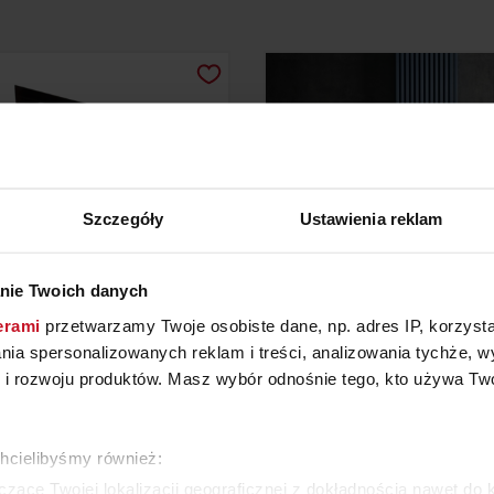
Szczegóły
Ustawienia reklam
nie Twoich danych
erami
przetwarzamy Twoje osobiste dane, np. adres IP, korzystaj
MINEK BEZ KOMINA EBIOS
GRZEJNIK POKOJOWY A
lania spersonalizowanych reklam i treści, analizowania tychże,
FIRE
HV20
 rozwoju produktów. Masz wybór odnośnie tego, kto używa Twoi
YTAJ O CENĘ W SALONIE
ZAPYTAJ O CENĘ W SAL
chcielibyśmy również:
WIĘCEJ PRODUKTÓW Z TEJ KATEGORII
zące Twojej lokalizacji geograficznej z dokładnością nawet do 