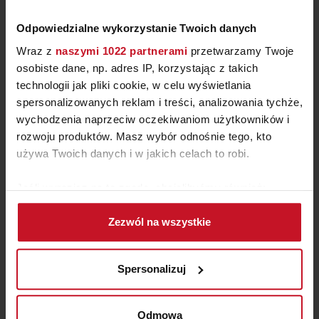
Odpowiedzialne wykorzystanie Twoich danych
Wraz z
naszymi 1022 partnerami
przetwarzamy Twoje
osobiste dane, np. adres IP, korzystając z takich
technologii jak pliki cookie, w celu wyświetlania
spersonalizowanych reklam i treści, analizowania tychże,
wychodzenia naprzeciw oczekiwaniom użytkowników i
rozwoju produktów. Masz wybór odnośnie tego, kto
KOMINEK ART DECO
używa Twoich danych i w jakich celach to robi.
Jeśli wyrazisz na to zgodę, chcielibyśmy również:
ZAPYTAJ O CENĘ W SALONIE
Gromadzić dane dotyczące Twojej lokalizacji
Zezwól na wszystkie
geograficznej z dokładnością nawet do kilku metrów
Identyfikować Twoje urządzenie, aktywnie
analizując charakteryzującego je zbiory danych
Spersonalizuj
(fingerprinting, czyli wirtualny odcisk palca)
Dowiedz się więcej odnośnie tego, jak Twoje osobiste
dane są przetwarzane oraz ustaw własne preferencje w
Odmowa