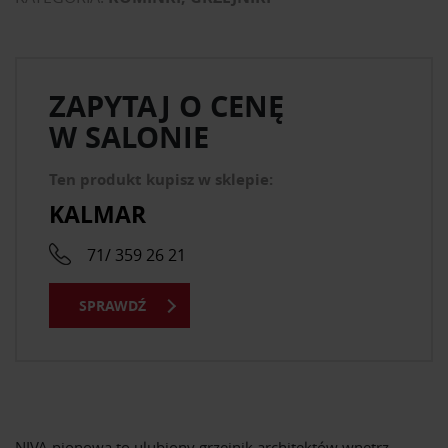
ZAPYTAJ O CENĘ
W SALONIE
Ten produkt kupisz w sklepie:
KALMAR
71/ 359 26 21
SPRAWDŹ
NIVA pionowa to ulubiony grzejnik architektów wnętrz.