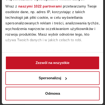
Wraz z
naszymi 1022 partnerami
przetwarzamy Twoje
osobiste dane, np. adres IP, korzystając z takich
technologii jak pliki cookie, w celu wyświetlania
spersonalizowanych reklam i treści, analizowania tychże,
wychodzenia naprzeciw oczekiwaniom użytkowników i
SOFA CALM
rozwoju produktów. Masz wybór odnośnie tego, kto
używa Twoich danych i w jakich celach to robi.
ZAPYTAJ O CENĘ W SALONIE
Jeśli wyrazisz na to zgodę, chcielibyśmy również:
Gromadzić dane dotyczące Twojej lokalizacji
Zezwól na wszystkie
geograficznej z dokładnością nawet do kilku metrów
Identyfikować Twoje urządzenie, aktywnie
analizując charakteryzującego je zbiory danych
Spersonalizuj
(fingerprinting, czyli wirtualny odcisk palca)
Dowiedz się więcej odnośnie tego, jak Twoje osobiste
dane są przetwarzane oraz ustaw własne preferencje w
Odmowa
sekcji szczegółów
. W Deklaracji plików cookie możesz
zmienić lub wycofać swoją zgodę w dowolnej chwili.