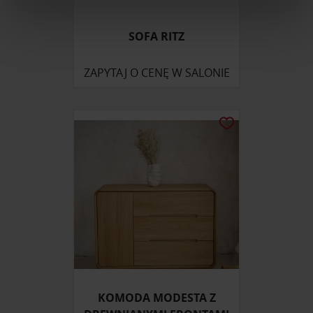
Wykorzystujemy pliki cookie do spersonalizowania treści
SOFA RITZ
i reklam, aby oferować funkcje społecznościowe i
analizować ruch w naszej witrynie. Informacje o tym, jak
ZAPYTAJ O CENĘ W SALONIE
korzystasz z naszej witryny, udostępniamy partnerom
społecznościowym, reklamowym i analitycznym.
Partnerzy mogą połączyć te informacje z innymi danymi
otrzymanymi od Ciebie lub uzyskanymi podczas
korzystania z ich usług.
KOMODA MODESTA Z