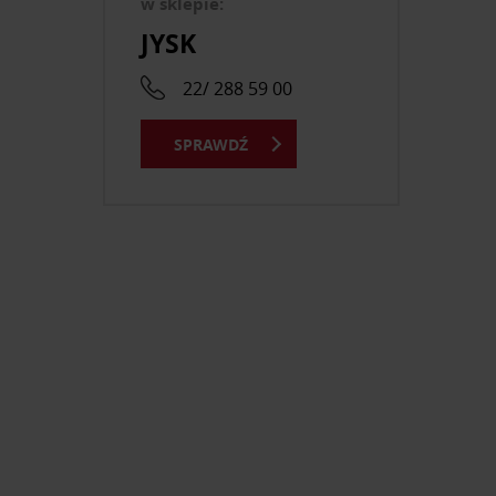
w sklepie:
JYSK
22/ 288 59 00
SPRAWDŹ