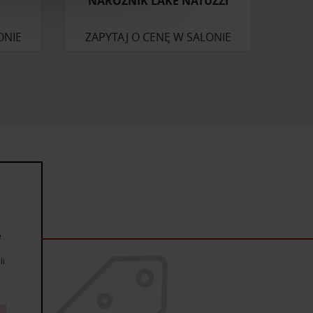
NAROŻNIK LAKE NATUZZI
artnerom społecznościowym,
anymi od Ciebie lub
ONIE
ZAPYTAJ O CENĘ W SALONIE
e
li