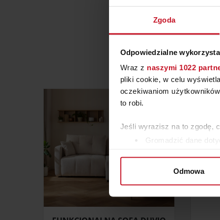
Zgoda
Odpowiedzialne wykorzysta
W KATEGORII: 
Wraz z
naszymi 1022 partn
pliki cookie, w celu wyświet
oczekiwaniom użytkowników i
to robi.
Jeśli wyrazisz na to zgodę, 
Gromadzić dane dotyc
Identyfikować Twoje u
wirtualny odcisk palca)
Odmowa
Dowiedz się więcej odnośnie
szczegółów
. W Deklaracji 
Wykorzystujemy pliki cookie 