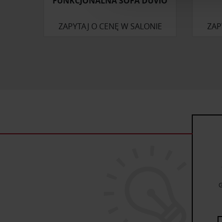
FUNKCJONALNA SOFA DUVIO
ruch w naszej witrynie. Inf
reklamowym i analitycznym. 
ZAPYTAJ O CENĘ W SALONIE
ZAP
uzyskanymi podczas korzysta
G