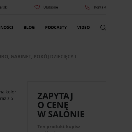
arski
Ulubione
Kontakt
NOŚCI
BLOG
PODCASTY
VIDEO
O, GABINET, POKÓJ DZIECIĘCY I
na kolor
ZAPYTAJ
raz z 5 –
O CENĘ
W SALONIE
Ten produkt kupisz