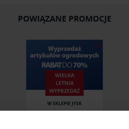
POWIĄZANE PROMOCJE
WIELKA
LETNIA
WYPRZEDAŻ
W SKLEPIE JYSK