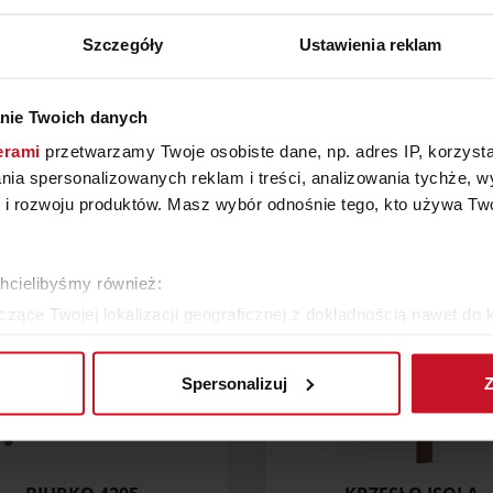
Szczegóły
Ustawienia reklam
ZOBACZ INNE PRODUKTY
nie Twoich danych
MEBLE, SALON, DOMOWE BIURO, GABINET, POKÓJ DZIECIĘCY
erami
przetwarzamy Twoje osobiste dane, np. adres IP, korzystaj
lania spersonalizowanych reklam i treści, analizowania tychże,
 rozwoju produktów. Masz wybór odnośnie tego, kto używa Twoi
chcielibyśmy również:
zące Twojej lokalizacji geograficznej z dokładnością nawet do 
rządzenie, aktywnie analizując charakteryzującego je zbiory dany
Spersonalizuj
Z
 tego, jak Twoje osobiste dane są przetwarzane oraz ustaw wła
plików cookie możesz zmienić lub wycofać swoją zgodę w dowolne
do spersonalizowania treści i reklam, aby oferować funkcje sp