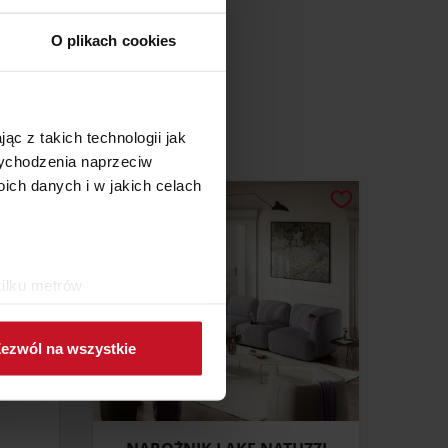
O plikach cookies
 I MŁODZIEŻOWY
ąc z takich technologii jak
 wychodzenia naprzeciw
ch danych i w jakich celach
kilku metrów
ch (fingerprinting, czyli
ezwól na wszystkie
sne preferencje w
sekcji
j chwili.
ołecznościowe i analizować