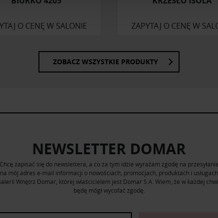
BIURKO 4205
KRZESŁO ISOLA
ormacje o tym, jak korzystasz z naszej witryny, udostępniamy p
Partnerzy mogą połączyć te informacje z innymi danymi otrzym
YTAJ O CENĘ W SALONIE
ZAPYTAJ O CENĘ W SAL
nia z ich usług.
ZOBACZ WSZYSTKIE PRODUKTY
NEWSLETTER DOMAR
Chcę zapisać się do newslettera, a co za tym idzie wyrażam zgodę na przesyłani
na mój adres e-mail informacji o nowościach, promocjach, produktach i usługach
alerii Wnętrz Domar, której właścicielem jest Domar S.A. Wiem, że w każdej chwi
będę mógł wycofać zgodę.