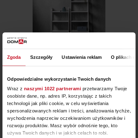
Zgoda
Szczegóły
Ustawienia reklam
O plikach c
REGAŁ HERNING
ZAPYTAJ O CENĘ W SALONIE
Odpowiedzialne wykorzystanie Twoich danych
Wraz z
naszymi 1022 partnerami
przetwarzamy Twoje
osobiste dane, np. adres IP, korzystając z takich
technologii jak pliki cookie, w celu wyświetlania
spersonalizowanych reklam i treści, analizowania tychże,
wychodzenia naprzeciw oczekiwaniom użytkowników i
rozwoju produktów. Masz wybór odnośnie tego, kto
używa Twoich danych i w jakich celach to robi.