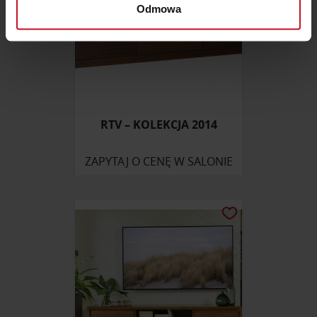
dane są przetwarzane oraz ustaw własne preferencje w
Odmowa
sekcji szczegółów
. W Deklaracji plików cookie możesz
zmienić lub wycofać swoją zgodę w dowolnej chwili.
Wykorzystujemy pliki cookie do spersonalizowania treści
i reklam, aby oferować funkcje społecznościowe i
analizować ruch w naszej witrynie. Informacje o tym, jak
RTV – KOLEKCJA 2014
korzystasz z naszej witryny, udostępniamy partnerom
społecznościowym, reklamowym i analitycznym.
Partnerzy mogą połączyć te informacje z innymi danymi
ZAPYTAJ O CENĘ W SALONIE
otrzymanymi od Ciebie lub uzyskanymi podczas
korzystania z ich usług.