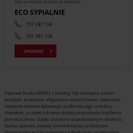
Ten produkt kupisz w sklepie:
ECO SYPIALNIE
797 787 158
797 787 158
SPRAWDŹ
Dębowe biurko BR302 z kolekcji Vip zachwyca swoim
prostym, a zarazem eleganckim wzornictwem. Naturalne
usłojenie drewna dębowego podkreśla jego unikalny
charakter, a ciepłe odcienie dodają przytulności każdemu
pomieszczeniu. Dzięki starannie dopracowanym detalom,
biurko stanowi stylowy element każdej przestrzeni.
Wyposażona w trzy pojemne szuflady oraz przestronną