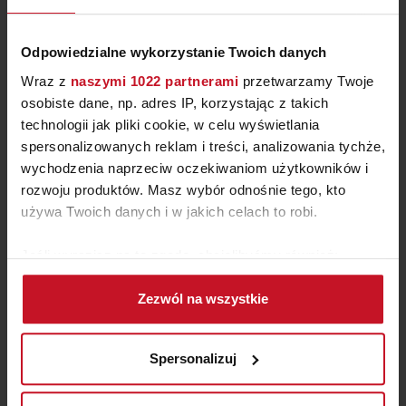
Odpowiedzialne wykorzystanie Twoich danych
Wraz z
naszymi 1022 partnerami
przetwarzamy Twoje
osobiste dane, np. adres IP, korzystając z takich
technologii jak pliki cookie, w celu wyświetlania
spersonalizowanych reklam i treści, analizowania tychże,
wychodzenia naprzeciw oczekiwaniom użytkowników i
rozwoju produktów. Masz wybór odnośnie tego, kto
używa Twoich danych i w jakich celach to robi.
PUFA SANTORINI
Jeśli wyrazisz na to zgodę, chcielibyśmy również:
OD
1 700 ZŁ
Gromadzić dane dotyczące Twojej lokalizacji
Zezwól na wszystkie
geograficznej z dokładnością nawet do kilku metrów
Identyfikować Twoje urządzenie, aktywnie
analizując charakteryzującego je zbiory danych
Spersonalizuj
(fingerprinting, czyli wirtualny odcisk palca)
Dowiedz się więcej odnośnie tego, jak Twoje osobiste