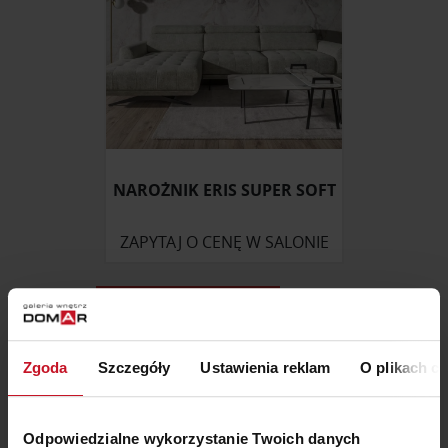
NAROŻNIK ERIS SUPER SOFT
ZAPYTAJ O CENĘ W SALONIE
MEBLE DOSTĘPNE OD RĘKI
Zgoda
Szczegóły
Ustawienia reklam
O plikach c
Odpowiedzialne wykorzystanie Twoich danych