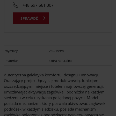
+48 697 661 307
SPRAWDŹ
wymiary:
289/159/h
materiał:
skóra naturalna
Autentyczna galaktyka komfortu, designu i innowacji.
Otaczający projekt łączy się modułowością, funkcjami
oszczędzającymi miejsce i fotelem najnowszej generacji,
umożliwiając aktywację zagłówka i podnóżka na każdym
siedzeniu w celu uzyskania pożądanej pozycji. Model
posiada mechanizm, który pozwala aktywować zagłówek i
podnóżek w każdym siedzisku, posiada mechanizm
zagłówka połączony z podnóżkiem: najpierw otwiera się