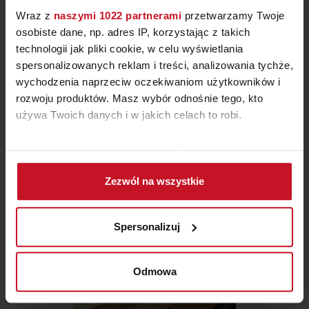
Wraz z
naszymi 1022 partnerami
przetwarzamy Twoje
osobiste dane, np. adres IP, korzystając z takich
technologii jak pliki cookie, w celu wyświetlania
spersonalizowanych reklam i treści, analizowania tychże,
STÓŁ TORONTO – OKAZJA Z
wychodzenia naprzeciw oczekiwaniom użytkowników i
EKSPOZYCJI
rozwoju produktów. Masz wybór odnośnie tego, kto
ZAPYTAJ O CENĘ W SALONIE
używa Twoich danych i w jakich celach to robi.
Jeśli wyrazisz na to zgodę, chcielibyśmy również:
Gromadzić dane dotyczące Twojej lokalizacji
Zezwól na wszystkie
geograficznej z dokładnością nawet do kilku metrów
Identyfikować Twoje urządzenie, aktywnie
analizując charakteryzującego je zbiory danych
Spersonalizuj
(fingerprinting, czyli wirtualny odcisk palca)
Dowiedz się więcej odnośnie tego, jak Twoje osobiste
dane są przetwarzane oraz ustaw własne preferencje w
Odmowa
sekcji szczegółów
. W Deklaracji plików cookie możesz
zmienić lub wycofać swoją zgodę w dowolnej chwili.