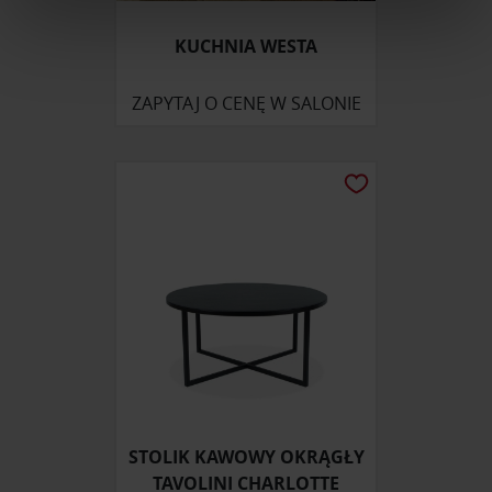
Wykorzystujemy pliki cookie do spersonalizowania treści
KUCHNIA WESTA
i reklam, aby oferować funkcje społecznościowe i
analizować ruch w naszej witrynie. Informacje o tym, jak
ZAPYTAJ O CENĘ W SALONIE
korzystasz z naszej witryny, udostępniamy partnerom
społecznościowym, reklamowym i analitycznym.
Partnerzy mogą połączyć te informacje z innymi danymi
otrzymanymi od Ciebie lub uzyskanymi podczas
korzystania z ich usług.
STOLIK KAWOWY OKRĄGŁY
TAVOLINI CHARLOTTE