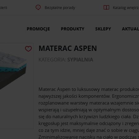
lerii
Bezpłatne porady
Katalog wnętrz
PROMOCJE
PRODUKTY
SKLEPY
AKTUAL
MATERAC ASPEN
KATEGORIA:
SYPIALNIA
Materac Aspen to luksusowy materac produko
najwyższej jakości komponentów. Ergonomiczn
rozplanowane warstwy materaca wzajemnie si
wspierają i uzupełniają w optymalnym dostos
się do naturalnych krzywizn ludzkiego ciała. D
kręgosłup jest maksymalnie odciążony i zrege
co za tym idzie, mniej daje znać o sobie w ciąg
Zminimalizowanie nacisku na ciało w podczas 