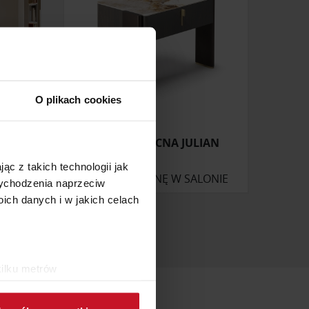
O plikach cookies
SH
SZAFKA NOCNA JULIAN
ąc z takich technologii jak
ONIE
ZAPYTAJ O CENĘ W SALONIE
 wychodzenia naprzeciw
ch danych i w jakich celach
kilku metrów
ch (fingerprinting, czyli