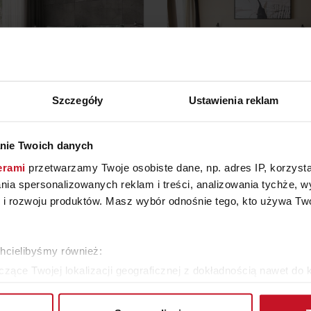
Szczegóły
Ustawienia reklam
ÓŻKO TAPICEROWANE
KOLEKCJA 4 YOU FRE
nie Twoich danych
CHARLOTTE
erami
przetwarzamy Twoje osobiste dane, np. adres IP, korzystaj
YTAJ O CENĘ W SALONIE
ZAPYTAJ O CENĘ W SAL
lania spersonalizowanych reklam i treści, analizowania tychże,
 rozwoju produktów. Masz wybór odnośnie tego, kto używa Twoi
WIĘCEJ PRODUKTÓW Z TEJ KATEGORII
chcielibyśmy również:
zące Twojej lokalizacji geograficznej z dokładnością nawet do 
rządzenie, aktywnie analizując charakteryzującego je zbiory dany