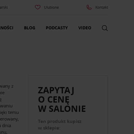
arski
Ulubione
Kontakt
NOŚCI
BLOG
PODCASTY
VIDEO
wany z
ZAPYTAJ
ie
O CENĘ
ę
owaniu
W SALONIE
zięki temu
nerowany,
Ten produkt kupisz
u dnia.
w sklepie:
snu,