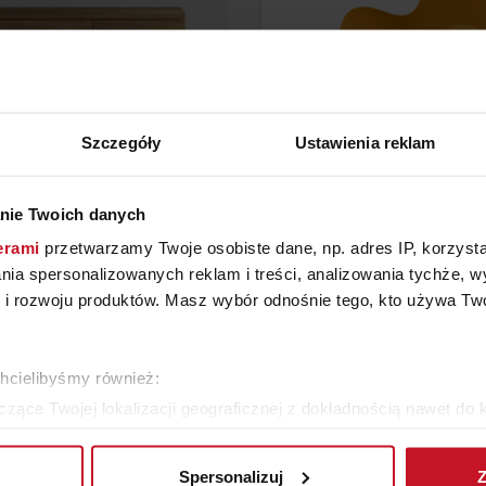
Szczegóły
Ustawienia reklam
KA POD TV NA NÓŻKACH
FOTEL TREVISO Z PODN
nie Twoich danych
MODESTA
erami
przetwarzamy Twoje osobiste dane, np. adres IP, korzystaj
OD
6 400 ZŁ
ZAPYTAJ O CENĘ W SAL
lania spersonalizowanych reklam i treści, analizowania tychże,
 rozwoju produktów. Masz wybór odnośnie tego, kto używa Twoi
ZOBACZ WSZYSTKIE PRODUKTY
chcielibyśmy również:
zące Twojej lokalizacji geograficznej z dokładnością nawet do 
rządzenie, aktywnie analizując charakteryzującego je zbiory dany
Spersonalizuj
Z