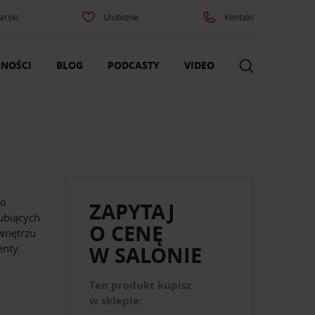
arski
Ulubione
Kontakt
NOŚCI
BLOG
PODCASTY
VIDEO
go
ZAPYTAJ
ubiących
O CENĘ
wnętrzu
nty.
W SALONIE
Ten produkt kupisz
w sklepie: