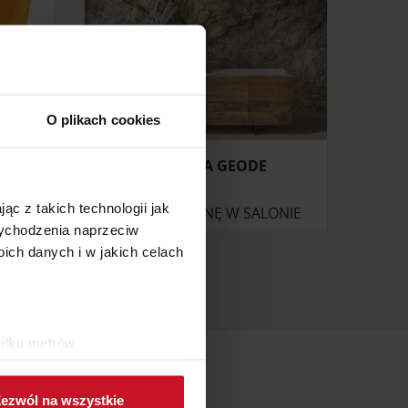
O plikach cookies
ÓŻKIEM
KOMODA GEODE
ąc z takich technologii jak
ONIE
ZAPYTAJ O CENĘ W SALONIE
 wychodzenia naprzeciw
ch danych i w jakich celach
kilku metrów
ch (fingerprinting, czyli
ezwól na wszystkie