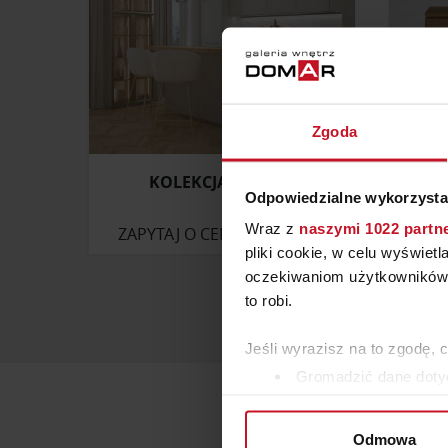
Zgoda
KOLEKCJA TORINO
SZAF
Odpowiedzialne wykorzysta
Wraz z
naszymi 1022 partn
ZAPYTAJ O CENĘ W SALONIE
pliki cookie, w celu wyświet
oczekiwaniom użytkowników i
to robi.
Jeśli wyrazisz na to zgodę, 
Gromadzić dane dotyc
Identyfikować Twoje u
wirtualny odcisk palca)
Odmowa