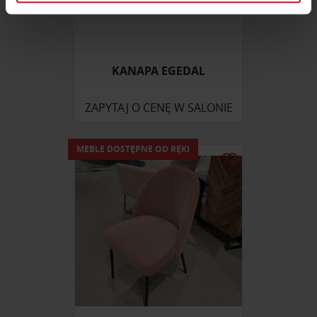
zmienić lub wycofać swoją zgodę w dowolnej chwili.
Wykorzystujemy pliki cookie do spersonalizowania treści
i reklam, aby oferować funkcje społecznościowe i
KANAPA EGEDAL
analizować ruch w naszej witrynie. Informacje o tym, jak
korzystasz z naszej witryny, udostępniamy partnerom
ZAPYTAJ O CENĘ W SALONIE
społecznościowym, reklamowym i analitycznym.
Partnerzy mogą połączyć te informacje z innymi danymi
otrzymanymi od Ciebie lub uzyskanymi podczas
MEBLE DOSTĘPNE OD RĘKI
korzystania z ich usług.