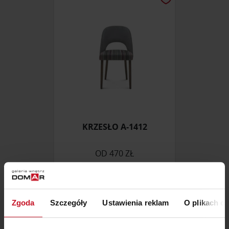
KRZESŁO A-1412
OD
470 ZŁ
Zgoda
Szczegóły
Ustawienia reklam
O plikach c