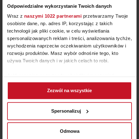
Odpowiedzialne wykorzystanie Twoich danych
Wraz z
naszymi 1022 partnerami
przetwarzamy Twoje
osobiste dane, np. adres IP, korzystając z takich
technologii jak pliki cookie, w celu wyświetlania
spersonalizowanych reklam i treści, analizowania tychże,
wychodzenia naprzeciw oczekiwaniom użytkowników i
rozwoju produktów. Masz wybór odnośnie tego, kto
SOFA CLOSE TO ME
używa Twoich danych i w jakich celach to robi.
ZAPYTAJ O CENĘ W SALONIE
Jeśli wyrazisz na to zgodę, chcielibyśmy również:
Gromadzić dane dotyczące Twojej lokalizacji
Zezwól na wszystkie
geograficznej z dokładnością nawet do kilku metrów
Identyfikować Twoje urządzenie, aktywnie
analizując charakteryzującego je zbiory danych
Spersonalizuj
(fingerprinting, czyli wirtualny odcisk palca)
Dowiedz się więcej odnośnie tego, jak Twoje osobiste
dane są przetwarzane oraz ustaw własne preferencje w
Odmowa
sekcji szczegółów
. W Deklaracji plików cookie możesz